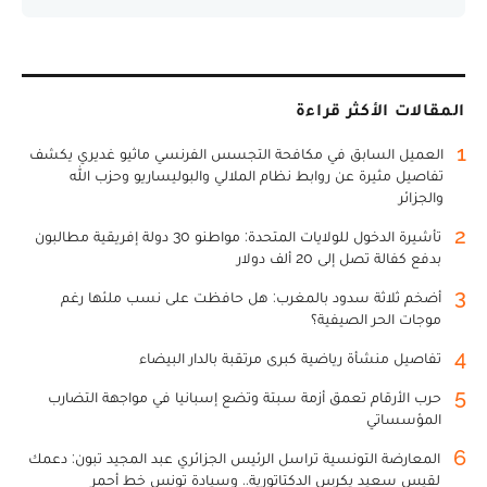
المقالات الأكثر قراءة
1
العميل السابق في مكافحة التجسس الفرنسي ماثيو غديري يكشف
تفاصيل مثيرة عن روابط نظام الملالي والبوليساريو وحزب الله
والجزائر
2
تأشيرة الدخول للولايات المتحدة: مواطنو 30 دولة إفريقية مطالبون
بدفع كفالة تصل إلى 20 ألف دولار
3
أضخم ثلاثة سدود بالمغرب: هل حافظت على نسب ملئها رغم
موجات الحر الصيفية؟
4
تفاصيل منشأة رياضية كبرى مرتقبة بالدار البيضاء
5
حرب الأرقام تعمق أزمة سبتة وتضع إسبانيا في مواجهة التضارب
المؤسساتي
6
المعارضة التونسية تراسل الرئيس الجزائري عبد المجيد تبون: دعمك
لقيس سعيد يكرس الدكتاتورية.. وسيادة تونس خط أحمر