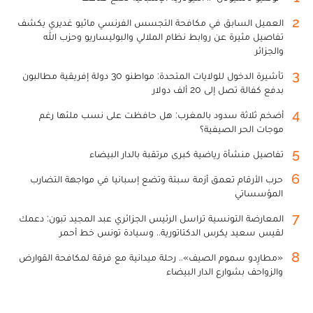
2
العميل السابق في مكافحة التجسس الفرنسي ماثيو غديري يكشف
تفاصيل مثيرة عن روابط نظام الملالي والبوليساريو وحزب الله
والجزائر
3
تأشيرة الدخول للولايات المتحدة: مواطنو 30 دولة إفريقية مطالبون
بدفع كفالة تصل إلى 20 ألف دولار
4
أضخم ثلاثة سدود بالمغرب: هل حافظت على نسب ملئها رغم
موجات الحر الصيفية؟
5
تفاصيل منشأة رياضية كبرى مرتقبة بالدار البيضاء
6
حرب الأرقام تعمق أزمة سبتة وتضع إسبانيا في مواجهة التضارب
المؤسساتي
7
المعارضة التونسية تراسل الرئيس الجزائري عبد المجيد تبون: دعمك
لقيس سعيد يكرس الدكتاتورية.. وسيادة تونس خط أحمر
8
«مطارِدو سموم الصيف».. رحلة ميدانية مع فرقة لمكافحة القوارض
والزواحف بشوارع الدار البيضاء