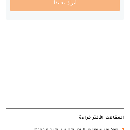
أترك تعليقا
المقالات الأكثر قراءة
1
«نوكليو ناسيونال».. النيونازية الإسبانية تخلع قناعها