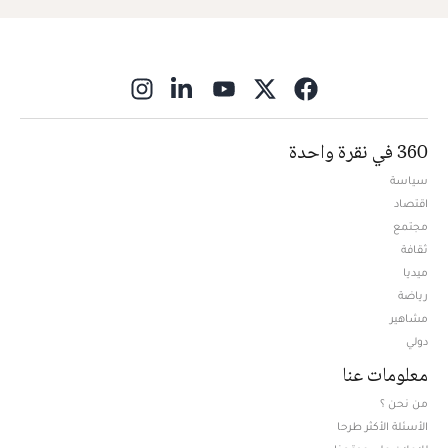
ns in new window
360 في نقرة واحدة
سياسة
اقتصاد
مجتمع
ثقافة
ميديا
Opens in new window
رياضة
مشاهير
دولي
معلومات عنا
من نحن ؟
الأسئلة الأكثر طرحا