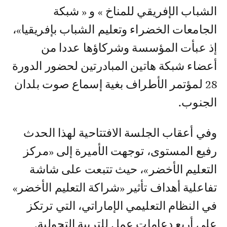
الشباب الإفريقي للمناخ » و « شبكة
الجامعات الخضراء وتعليم الشباب بإفريقيا»،
إذ عبأت المؤسسة وشركاؤها عددا من
أعضاء شبكة هاتين المبادرتين لحضور الدورة
28 لمؤتمر الأطراف بغية إسماع صوت بلدان
الجنوب.
وفي أعقاب الجلسة الافتتاحية لهذا الحدث
رفيع المستوى، توجهت الأميرة إلى «مركز
التعليم الأخضر»، حيث تتبعت على شاشة
تفاعلية أهداف تأثير «شراكة التعليم الأخضر»
في النظام التعليمي الإماراتي، التي ترتكز
على أربع دعامات عمل للتربية التحولية.