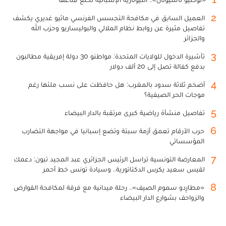
2
العميل السابق في مكافحة التجسس الفرنسي ماثيو غديري يكشف
تفاصيل مثيرة عن روابط نظام الملالي والبوليساريو وحزب الله
والجزائر
3
تأشيرة الدخول للولايات المتحدة: مواطنو 30 دولة إفريقية مطالبون
بدفع كفالة تصل إلى 20 ألف دولار
4
أضخم ثلاثة سدود بالمغرب: هل حافظت على نسب ملئها رغم
موجات الحر الصيفية؟
5
تفاصيل منشأة رياضية كبرى مرتقبة بالدار البيضاء
6
حرب الأرقام تعمق أزمة سبتة وتضع إسبانيا في مواجهة التضارب
المؤسساتي
7
المعارضة التونسية تراسل الرئيس الجزائري عبد المجيد تبون: دعمك
لقيس سعيد يكرس الدكتاتورية.. وسيادة تونس خط أحمر
8
«مطارِدو سموم الصيف».. رحلة ميدانية مع فرقة لمكافحة القوارض
والزواحف بشوارع الدار البيضاء