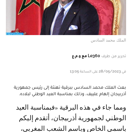
الملك محمد السادس
تحرير من طرف
Le360 مع و.م.ع
في 28/05/2023 على الساعة 13:05
بعث الملك محمد السادس ببرقية تهنئة إلى رئيس جمهورية
أذربيجان إلهام علييف، وذلك بمناسبة العيد الوطني لبلاده.
ومما جاء في هذه البرقية «فبمناسبة العيد
الوطني لجمهورية أذربيجان، أتقدم إليكم
باسمي الخاص وباسم الشعب المغربي،