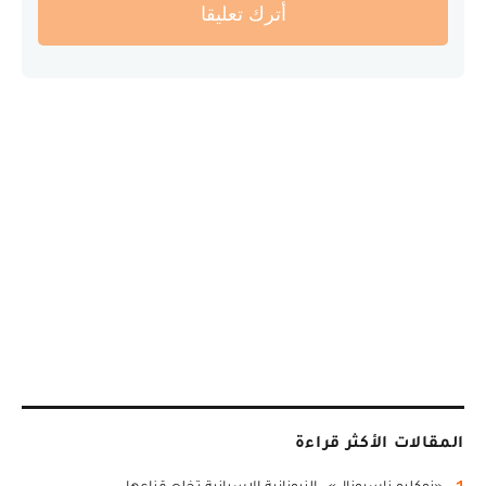
أترك تعليقا
المقالات الأكثر قراءة
1
«نوكليو ناسيونال».. النيونازية الإسبانية تخلع قناعها