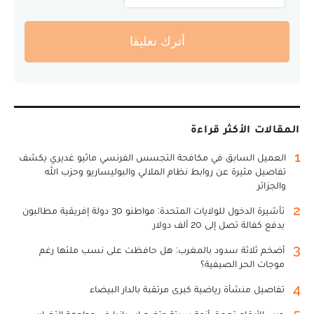
أترك تعليقا
المقالات الأكثر قراءة
1
العميل السابق في مكافحة التجسس الفرنسي ماثيو غديري يكشف
تفاصيل مثيرة عن روابط نظام الملالي والبوليساريو وحزب الله
والجزائر
2
تأشيرة الدخول للولايات المتحدة: مواطنو 30 دولة إفريقية مطالبون
بدفع كفالة تصل إلى 20 ألف دولار
3
أضخم ثلاثة سدود بالمغرب: هل حافظت على نسب ملئها رغم
موجات الحر الصيفية؟
4
تفاصيل منشأة رياضية كبرى مرتقبة بالدار البيضاء
5
حرب الأرقام تعمق أزمة سبتة وتضع إسبانيا في مواجهة التضارب