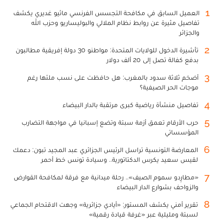
1
العميل السابق في مكافحة التجسس الفرنسي ماثيو غديري يكشف
تفاصيل مثيرة عن روابط نظام الملالي والبوليساريو وحزب الله
والجزائر
2
تأشيرة الدخول للولايات المتحدة: مواطنو 30 دولة إفريقية مطالبون
بدفع كفالة تصل إلى 20 ألف دولار
3
أضخم ثلاثة سدود بالمغرب: هل حافظت على نسب ملئها رغم
موجات الحر الصيفية؟
4
تفاصيل منشأة رياضية كبرى مرتقبة بالدار البيضاء
5
حرب الأرقام تعمق أزمة سبتة وتضع إسبانيا في مواجهة التضارب
المؤسساتي
6
المعارضة التونسية تراسل الرئيس الجزائري عبد المجيد تبون: دعمك
لقيس سعيد يكرس الدكتاتورية.. وسيادة تونس خط أحمر
7
«مطارِدو سموم الصيف».. رحلة ميدانية مع فرقة لمكافحة القوارض
والزواحف بشوارع الدار البيضاء
8
تقرير أمني يكشف المستور: «أيادي جزائرية» وجهت الاقتحام الجماعي
لسبتة ومليلية عبر «غرفة قيادة رقمية»