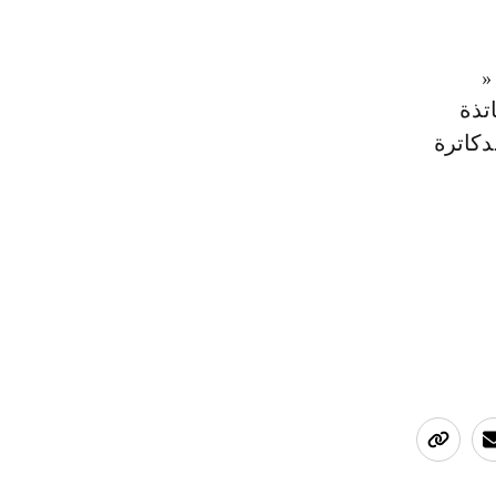
«
تذة
دكاترة