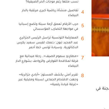
نسب ملئها رغم موجات الحر الصيفية؟
تفاصيل منشأة رياضية كبرى مرتقبة بالدار
4
البيضاء
حرب الأرقام تعمق أزمة سبتة وتضع إسبانيا
5
في مواجهة التضارب المؤسساتي
المعارضة التونسية تراسل الرئيس الجزائري
6
عبد المجيد تبون: دعمك لقيس سعيد يكرس
الدكتاتورية.. وسيادة تونس خط أحمر
«مطارِدو سموم الصيف».. رحلة ميدانية مع
7
فرقة لمكافحة القوارض والزواحف بشوارع الدار
البيضاء
تقرير أمني يكشف المستور: «أيادي جزائرية»
8
وجهت الاقتحام الجماعي لسبتة ومليلية عبر
«غرفة قيادة رقمية»
جنة في