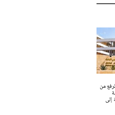
رفع من
ة
 إلى