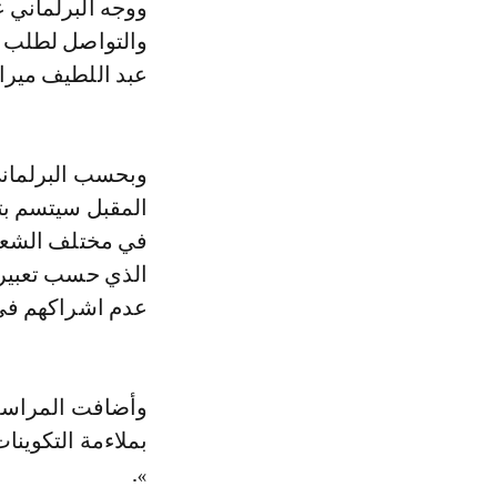
ووجه البرلماني عن حزب « السنبلة »، مراسلة إلى رئيس لجنة التعليم والثقافة
والتواصل لطلب عق
عبد اللطيف مير
وبحسب البرلماني
المقبل سيتسم بت
في مختلف الشعب 
الذي حسب تعبيره
عدم اشراكهم في 
وأضافت المراسلة
بملاءمة التكوين
».