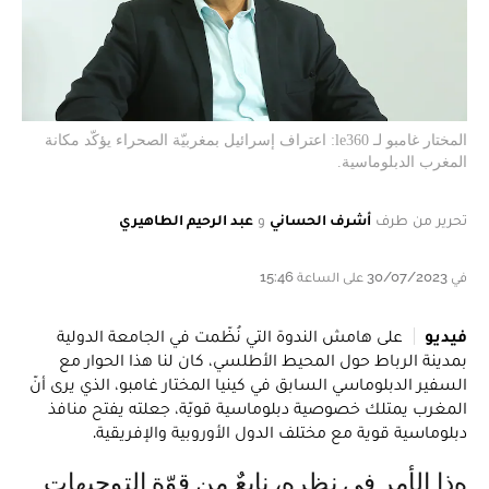
المختار غامبو لـ le360: اعتراف إسرائيل بمغربيّة الصحراء يؤكّد مكانة
المغرب الدبلوماسية.
تحرير من طرف
أشرف الحساني
و
عبد الرحيم الطاهيري
في 30/07/2023 على الساعة 15:46
فيديو
على هامش الندوة التي نُظّمت في الجامعة الدولية
بمدينة الرباط حول المحيط الأطلسي، كان لنا هذا الحوار مع
السفير الدبلوماسي السابق في كينيا المختار غامبو، الذي يرى أنّ
المغرب يمتلك خصوصية دبلوماسية قويّة، جعلته يفتح منافذ
دبلوماسية قوية مع مختلف الدول الأوروبية والإفريقية.
هذا الأمر في نظره، نابعٌ من قوّة التوجيهات