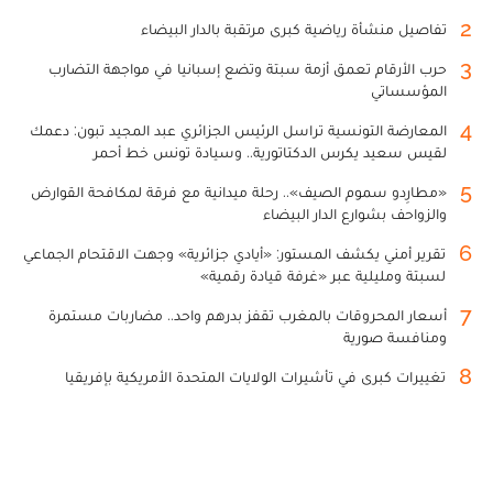
2
تفاصيل منشأة رياضية كبرى مرتقبة بالدار البيضاء
3
حرب الأرقام تعمق أزمة سبتة وتضع إسبانيا في مواجهة التضارب
المؤسساتي
4
المعارضة التونسية تراسل الرئيس الجزائري عبد المجيد تبون: دعمك
لقيس سعيد يكرس الدكتاتورية.. وسيادة تونس خط أحمر
5
«مطارِدو سموم الصيف».. رحلة ميدانية مع فرقة لمكافحة القوارض
والزواحف بشوارع الدار البيضاء
6
تقرير أمني يكشف المستور: «أيادي جزائرية» وجهت الاقتحام الجماعي
لسبتة ومليلية عبر «غرفة قيادة رقمية»
7
أسعار المحروقات بالمغرب تقفز بدرهم واحد.. مضاربات مستمرة
ومنافسة صورية
8
تغييرات كبرى في تأشيرات الولايات المتحدة الأمريكية بإفريقيا