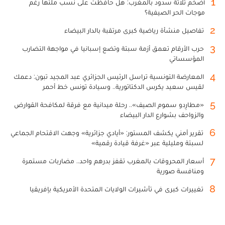
1
أضخم ثلاثة سدود بالمغرب: هل حافظت على نسب ملئها رغم
موجات الحر الصيفية؟
2
تفاصيل منشأة رياضية كبرى مرتقبة بالدار البيضاء
3
حرب الأرقام تعمق أزمة سبتة وتضع إسبانيا في مواجهة التضارب
المؤسساتي
4
المعارضة التونسية تراسل الرئيس الجزائري عبد المجيد تبون: دعمك
لقيس سعيد يكرس الدكتاتورية.. وسيادة تونس خط أحمر
5
«مطارِدو سموم الصيف».. رحلة ميدانية مع فرقة لمكافحة القوارض
والزواحف بشوارع الدار البيضاء
6
تقرير أمني يكشف المستور: «أيادي جزائرية» وجهت الاقتحام الجماعي
لسبتة ومليلية عبر «غرفة قيادة رقمية»
7
أسعار المحروقات بالمغرب تقفز بدرهم واحد.. مضاربات مستمرة
ومنافسة صورية
8
تغييرات كبرى في تأشيرات الولايات المتحدة الأمريكية بإفريقيا