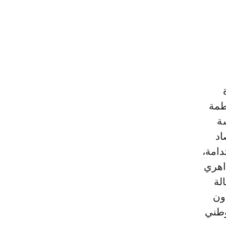
طمة
ة
اد
دامة،
اهري
لة
ون
وطني