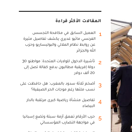
المقالات الأكثر قراءة
العميل السابق في مكافحة التجسس
1
الفرنسي ماثيو غديري يكشف تفاصيل مثيرة
عن روابط نظام الملالي والبوليساريو وحزب
الله والجزائر
تأشيرة الدخول للولايات المتحدة: مواطنو 30
2
دولة إفريقية مطالبون بدفع كفالة تصل إلى
20 ألف دولار
أضخم ثلاثة سدود بالمغرب: هل حافظت على
3
نسب ملئها رغم موجات الحر الصيفية؟
تفاصيل منشأة رياضية كبرى مرتقبة بالدار
4
البيضاء
حرب الأرقام تعمق أزمة سبتة وتضع إسبانيا
5
في مواجهة التضارب المؤسساتي