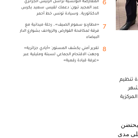
المعارضة التونسية تراسل الرئيس الجزائري
6
عبد المجيد تبون: دعمك لقيس سعيد يكرس
الدكتاتورية.. وسيادة تونس خط أحمر
«مطارِدو سموم الصيف».. رحلة ميدانية مع
7
فرقة لمكافحة القوارض والزواحف بشوارع الدار
البيضاء
تقرير أمني يكشف المستور: «أيادي جزائرية»
8
وجهت الاقتحام الجماعي لسبتة ومليلية عبر
«غرفة قيادة رقمية»
طنية لقيادة تنظيم
 شهر
ك المركزية
على مدى