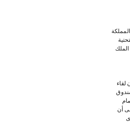
المملكة
حتية
 الملك
 لقاء
صندوق
هتمام
لى أن
ى