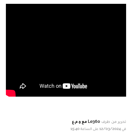
تحرير من طرف
Le360 مع و.م.ع
في 12/03/2024 على الساعة 15:40