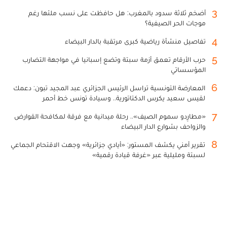
3
أضخم ثلاثة سدود بالمغرب: هل حافظت على نسب ملئها رغم
موجات الحر الصيفية؟
4
تفاصيل منشأة رياضية كبرى مرتقبة بالدار البيضاء
5
حرب الأرقام تعمق أزمة سبتة وتضع إسبانيا في مواجهة التضارب
المؤسساتي
6
المعارضة التونسية تراسل الرئيس الجزائري عبد المجيد تبون: دعمك
لقيس سعيد يكرس الدكتاتورية.. وسيادة تونس خط أحمر
7
«مطارِدو سموم الصيف».. رحلة ميدانية مع فرقة لمكافحة القوارض
والزواحف بشوارع الدار البيضاء
8
تقرير أمني يكشف المستور: «أيادي جزائرية» وجهت الاقتحام الجماعي
لسبتة ومليلية عبر «غرفة قيادة رقمية»