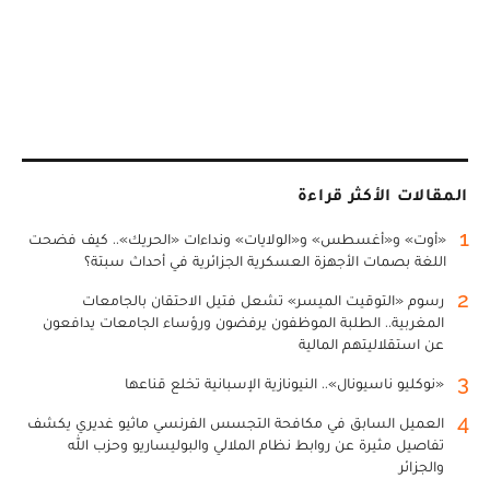
المقالات الأكثر قراءة
1
«أوت» و«أغسطس» و«الولايات» ونداءات «الحريك».. كيف فضحت
اللغة بصمات الأجهزة العسكرية الجزائرية في أحداث سبتة؟
2
رسوم «التوقيت الميسر» تشعل فتيل الاحتقان بالجامعات
المغربية.. الطلبة الموظفون يرفضون ورؤساء الجامعات يدافعون
عن استقلاليتهم المالية
3
«نوكليو ناسيونال».. النيونازية الإسبانية تخلع قناعها
4
العميل السابق في مكافحة التجسس الفرنسي ماثيو غديري يكشف
تفاصيل مثيرة عن روابط نظام الملالي والبوليساريو وحزب الله
والجزائر