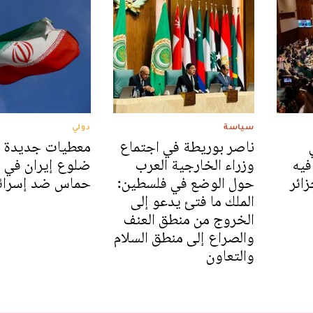
سياسة
دولي
ناصر بوريطة في اجتماع
معطيات جديدة 
فيه
وزراء الخارجية العرب
ضلوع إيران في 
ائر
حول الوضع في فلسطين:
حماس ضد إسرائ
الملك ما فتئ يدعو إلى
الخروج من منطق العنف
والصراع إلى منطق السلام
والتعاون