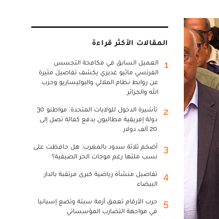
المقالات الأكثر قراءة
العميل السابق في مكافحة التجسس
1
الفرنسي ماثيو غديري يكشف تفاصيل مثيرة
عن روابط نظام الملالي والبوليساريو وحزب
الله والجزائر
تأشيرة الدخول للولايات المتحدة: مواطنو 30
2
دولة إفريقية مطالبون بدفع كفالة تصل إلى
20 ألف دولار
أضخم ثلاثة سدود بالمغرب: هل حافظت على
3
نسب ملئها رغم موجات الحر الصيفية؟
تفاصيل منشأة رياضية كبرى مرتقبة بالدار
4
البيضاء
حرب الأرقام تعمق أزمة سبتة وتضع إسبانيا
5
في مواجهة التضارب المؤسساتي