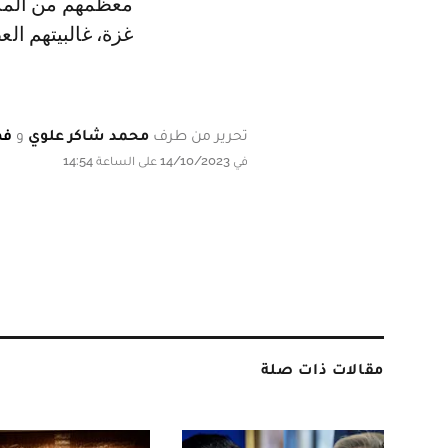
غزة، غالبيتهم العظمى
تحرير من طرف
محمد شاكر علوي
و
فه
في 14/10/2023 على الساعة 14:54
مقالات ذات صلة