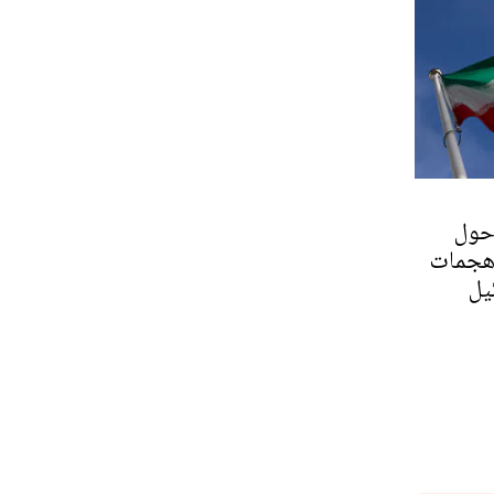
حول
هجمات
يل