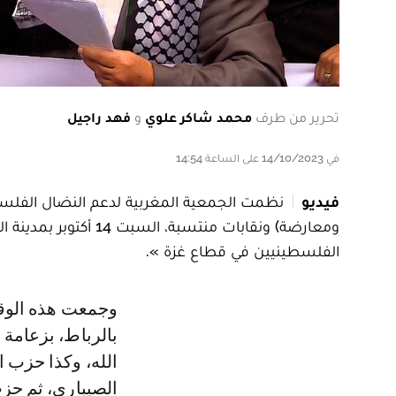
تحرير من طرف
محمد شاكر علوي
و
فهد راجيل
في 14/10/2023 على الساعة 14:54
فيديو
نظمت الجمعية المغربية لدعم النضال الفلس
ومعارضة) ونقابات منتس
الفلسطينيين في قطاع غزة ».
وجمعت هذه الوقفة الاحتجاجية حوالي 200 شخص أمام السفارة الفلسطينية
بالرباط، بزعامة ق
الله، وكذا حزب ا
الصيباري، ثم حز