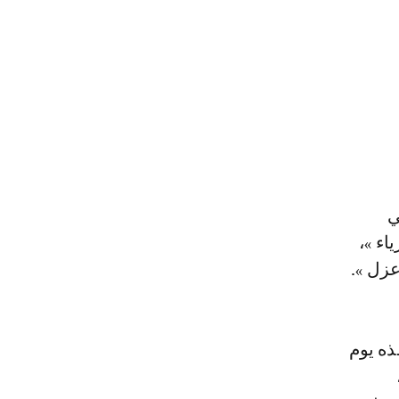
ي
اء »،
عزل ».
ي نفذه يوم
يل،