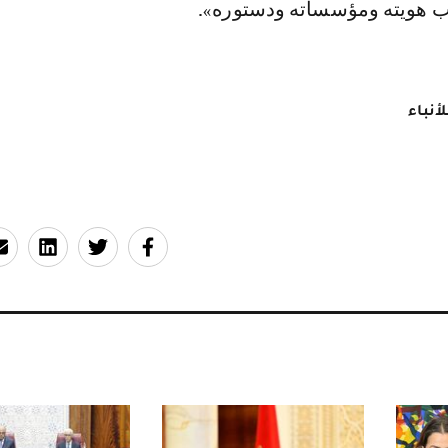
ب هويته ومؤسساته ودستوره».
أنباء