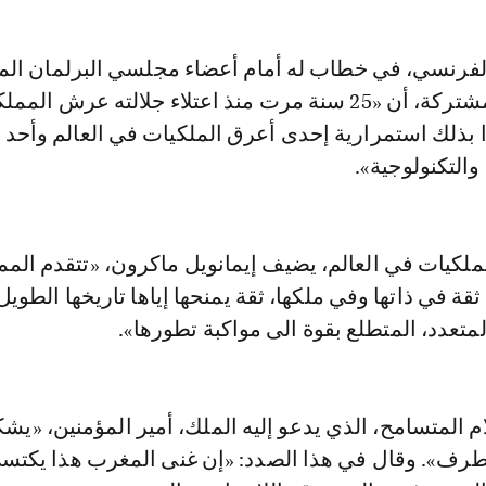
في إطار جلسة مشتركة، أن «25 سنة مرت منذ اعتلاء جلالته عرش المم
 بذلك استمرارية إحدى أعرق الملكيات في العالم وأحد 
والتكنولوجية».
لكيات في العالم، يضيف إيمانويل ماكرون، «تتقدم المم
ثقة في ذاتها وفي ملكها، ثقة يمنحها إياها تاريخها الطويل
متعدد، المتطلع بقوة الى مواكبة تطورها».
ام المتسامح، الذي يدعو إليه الملك، أمير المؤمنين، «يش
طرف». وقال في هذا الصدد: «إن غنى المغرب هذا يكتس