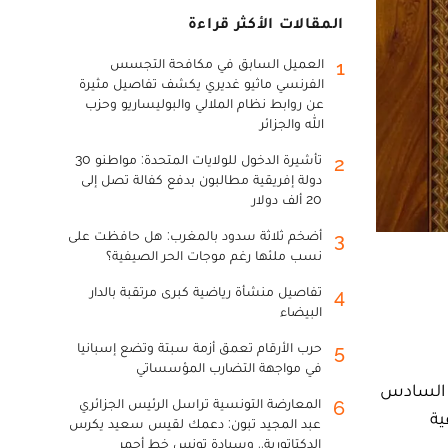
المقالات الأكثر قراءة
العميل السابق في مكافحة التجسس
1
الفرنسي ماثيو غديري يكشف تفاصيل مثيرة
عن روابط نظام الملالي والبوليساريو وحزب
الله والجزائر
تأشيرة الدخول للولايات المتحدة: مواطنو 30
2
دولة إفريقية مطالبون بدفع كفالة تصل إلى
20 ألف دولار
أضخم ثلاثة سدود بالمغرب: هل حافظت على
3
نسب ملئها رغم موجات الحر الصيفية؟
تفاصيل منشأة رياضية كبرى مرتقبة بالدار
4
البيضاء
حرب الأرقام تعمق أزمة سبتة وتضع إسبانيا
5
في مواجهة التضارب المؤسساتي
د السادس
المعارضة التونسية تراسل الرئيس الجزائري
6
عية
عبد المجيد تبون: دعمك لقيس سعيد يكرس
الدكتاتورية.. وسيادة تونس خط أحمر