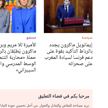
سياسة
مجتمع
إيمانويل ماكرون يجدد
الأميرة للا مريم و
بالرباط التأكيد بقوة على
ماكرون يُطلِقان بالر
دعم فرنسا لسيادة المغرب
حملة «محاربة التنم
على صحرائه
الوسط المدرسي وال
السيبراني»
مرحبا بكم في فضاء التعليق
نريد مساحة للنقاش والتبادل والحوار. من أجل تحسين جودة التباد