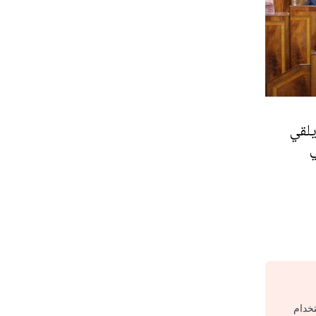
يلقي
ي
تخدام