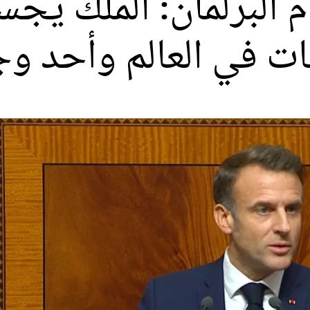
البرلمان: الملك يُجسّ
ات في العالم وأحد وج