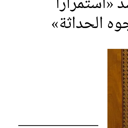
د «استمرارا
وه الحداثة»