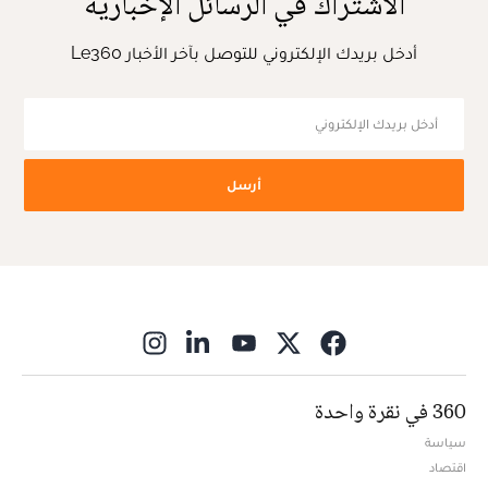
الاشتراك في الرسائل الإخبارية
أدخل بريدك الإلكتروني للتوصل بآخر الأخبار Le360
أرسل
ns in new window
360 في نقرة واحدة
سياسة
اقتصاد