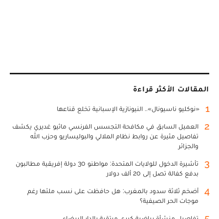
المقالات الأكثر قراءة
1
«نوكليو ناسيونال».. النيونازية الإسبانية تخلع قناعها
2
العميل السابق في مكافحة التجسس الفرنسي ماثيو غديري يكشف
تفاصيل مثيرة عن روابط نظام الملالي والبوليساريو وحزب الله
والجزائر
3
تأشيرة الدخول للولايات المتحدة: مواطنو 30 دولة إفريقية مطالبون
بدفع كفالة تصل إلى 20 ألف دولار
4
أضخم ثلاثة سدود بالمغرب: هل حافظت على نسب ملئها رغم
موجات الحر الصيفية؟
5
تفاصيل منشأة رياضية كبرى مرتقبة بالدار البيضاء