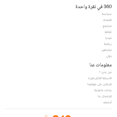
360 في نقرة واحدة
سياسة
اقتصاد
مجتمع
ثقافة
ميديا
Opens in new window
رياضة
مشاهير
دولي
معلومات عنا
من نحن ؟
الأسئلة الأكثر طرحا
للإعلان على موقعنا
بيانات قانونية
للإتصال بنا
أرشيف