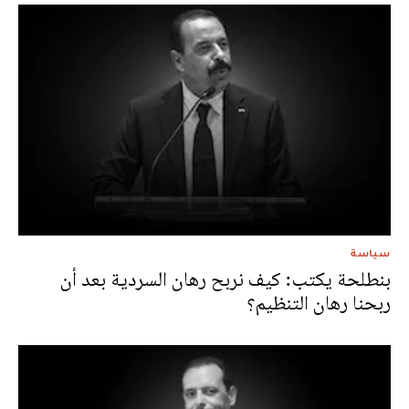
سياسة
بنطلحة يكتب: كيف نربح رهان السردية بعد أن
ربحنا رهان التنظيم؟