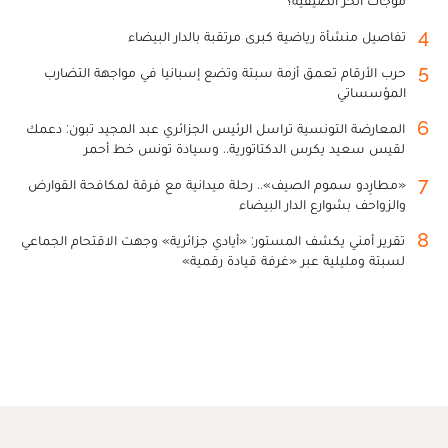
موجات الحر الصيفية؟
4
تفاصيل منشأة رياضية كبرى مرتقبة بالدار البيضاء
5
حرب الأرقام تعمق أزمة سبتة وتضع إسبانيا في مواجهة التضارب
المؤسساتي
6
المعارضة التونسية تراسل الرئيس الجزائري عبد المجيد تبون: دعمك
لقيس سعيد يكرس الدكتاتورية.. وسيادة تونس خط أحمر
7
«مطارِدو سموم الصيف».. رحلة ميدانية مع فرقة لمكافحة القوارض
والزواحف بشوارع الدار البيضاء
8
تقرير أمني يكشف المستور: «أيادي جزائرية» وجهت الاقتحام الجماعي
لسبتة ومليلية عبر «غرفة قيادة رقمية»