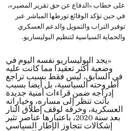
على خطاب «الدفاع عن حق تقرير المصير»،
في حين تؤكد الوقائع تورطها المباشر عبر
توفير التراب والتمويل والدعم العسكري
والحماية السياسية لتنظيم البوليساريو.
«يجد البوليساريو نفسه اليوم في
وضعية أكثر تعقيدا مما كانت عليه
في السابق، ليس فقط بسبب تراجع
أطروحته السياسية، بل أيضا بسبب
إدراجه ضمن قراءات أمنية جديدة
باتت تنظر إلى مساره، وخياراته
العسكرية، وخرقه لوقف إطلاق النار
بعد سنة 2020، باعتبارها عناصر تثير
إشكالات تتجاوز الإطار السياسي