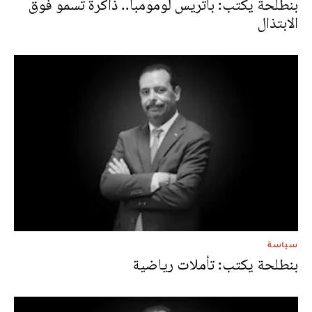
بنطلحة يكتب: باتريس لومومبا.. ذاكرة تسمو فوق
الابتذال
سياسة
بنطلحة يكتب: تأملات رياضية