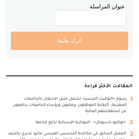
عنوان المراسلة
أترك تعليقا
المقالات الأكثر قراءة
1
رسوم «التوقيت الميسر» تشعل فتيل الاحتقان بالجامعات
المغربية.. الطلبة الموظفون يرفضون ورؤساء الجامعات يدافعون
عن استقلاليتهم المالية
2
«نوكليو ناسيونال».. النيونازية الإسبانية تخلع قناعها
3
العميل السابق في مكافحة التجسس الفرنسي ماثيو غديري يكشف
تفاصيل مثيرة عن روابط نظام الملالي والبوليساريو وحزب الله