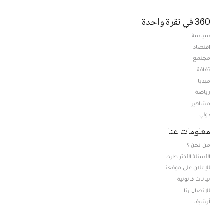
360 في نقرة واحدة
سياسة
اقتصاد
مجتمع
ثقافة
ميديا
Opens in new window
رياضة
مشاهير
دولي
معلومات عنا
من نحن ؟
الأسئلة الأكثر طرحا
للإعلان على موقعنا
بيانات قانونية
للإتصال بنا
أرشيف