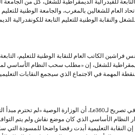
 التابعة للفيدرالية الديمقراطية للشغل، كل من الجامعة ا
لاتحاد العام للشغالين بالمغرب، والجامعة الوطنية للتعليم ا
لشغل والنقابة الوطنية للتعليم التابعة للكونفدرالية الدي
 فراشين الكاتب العام للنقابة الوطنية للتعليم، التابعة
لديمقراطية للشغل، إن «مطلب سحب النظام الأساسي ل
نقطة المهمة في الاجتماع الذي سيجمع النقابات التعليمي
واعتبر فراشين، في تصريح لـLe360، أن الوزارة الوصية «لم تحترم مبد
ر النظام الأساسي الذي كان موضع نقاش ولم يتم التواف
 إن النقابة التعليمية أبدت رفضا واضحا للمسودة التي س