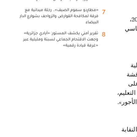
«مطارِدو سموم الصيف».. رحلة ميدانية مع
7
فرقة لمكافحة القوارض والزواحف بشوارع الدار
البيضاء
ساسي
تقرير أمني يكشف المستور: «أيادي جزائرية»
8
وجهت الاقتحام الجماعي لسبتة ومليلية عبر
«غرفة قيادة رقمية»
ية
قشة
على
لتعليم،
لأجور».
 من النقابة