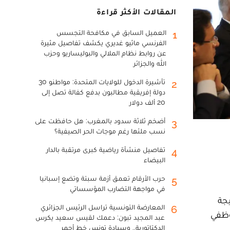
المقالات الأكثر قراءة
العميل السابق في مكافحة التجسس
1
الفرنسي ماثيو غديري يكشف تفاصيل مثيرة
عن روابط نظام الملالي والبوليساريو وحزب
الله والجزائر
تأشيرة الدخول للولايات المتحدة: مواطنو 30
2
دولة إفريقية مطالبون بدفع كفالة تصل إلى
20 ألف دولار
أضخم ثلاثة سدود بالمغرب: هل حافظت على
3
نسب ملئها رغم موجات الحر الصيفية؟
تفاصيل منشأة رياضية كبرى مرتقبة بالدار
4
البيضاء
حرب الأرقام تعمق أزمة سبتة وتضع إسبانيا
5
في مواجهة التضارب المؤسساتي
يجة
المعارضة التونسية تراسل الرئيس الجزائري
6
وظفي
عبد المجيد تبون: دعمك لقيس سعيد يكرس
الدكتاتورية.. وسيادة تونس خط أحمر