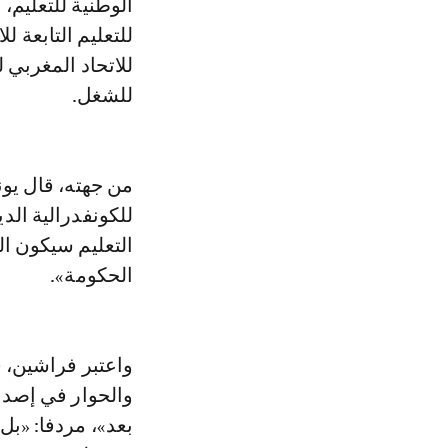
الوطنية للتعليم،
للتعليم التابعة ل
للاتحاد المغربي ل
للشغل.
من جهته، قال يونس
للكونفدرالية ا
التعليم سيكون ال
الحكومة».
والحوار في إصدا
بعد»، مردفا: «بل