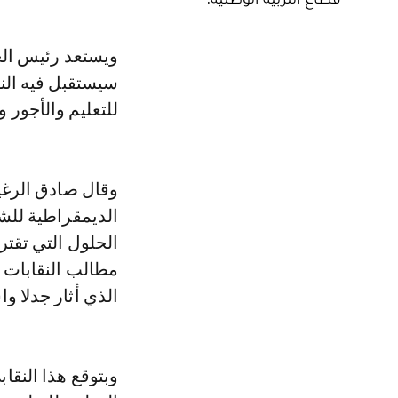
ويستعد رئيس الحكومة عزيز أخنوش لعقد اجتماع، غدا الاثنين 27 نونبر 2023،
سيستقبل فيه النق
للتعليم والأجور و
وقال صادق الرغيوي
الديمقراطية للش
الحلول التي تقتر
مطالب النقابات ا
الذي أثار جدلا و