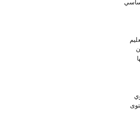
 الأساسي
ليم
ن
لورتها
الجهوي
توى