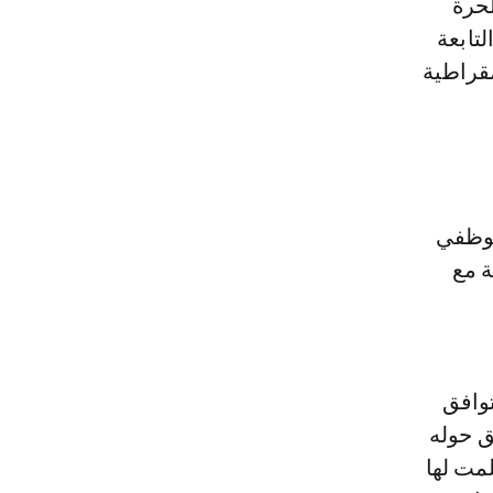
لحرة
لتابعة
مقراطية
موظفي
ة مع
أ التوافق
ق حوله
لمت لها