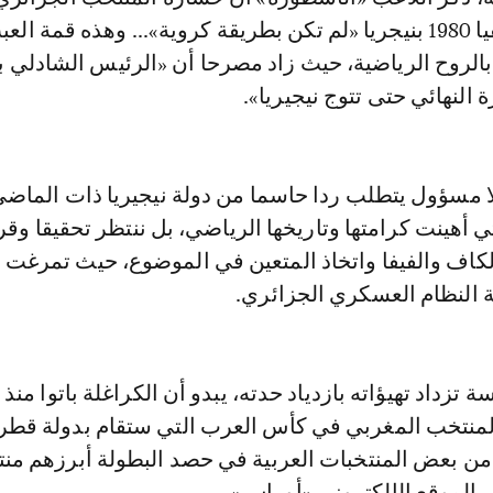
نهائي كأس إفريقيا 1980 بنيجريا «لم تكن بطريقة كروية»... وهذه قمة الع
 بالروح الرياضية، حيث زاد مصرحا أن «الرئيس الشادلي 
لنهائي حتى تتوج نيجيريا».
 مسؤول يتطلب ردا حاسما من دولة نيجيريا ذات الماض
ي أهينت كرامتها وتاريخها الرياضي، بل ننتظر تحقيقا وقر
كاف والفيفا واتخاذ المتعين في الموضوع، حيث تمرغت ا
النظام العسكري الجزائري.
تزداد تهيؤاته بازدياد حدته، يبدو أن الكراغلة باتوا منذ 
المنتخب المغربي في كأس العرب التي ستقام بدولة قطر
ن بعض المنتخبات العربية في حصد البطولة أبرزهم من
 الموقع الإلكتروني «أوراس».