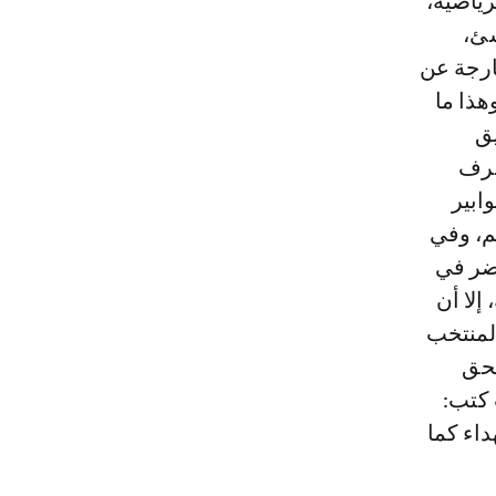
رياضية،
سئ،
ارجة عن
هذا ما
يق
عرف
ابير
م، وفي
حضر في
إلا أن
المنتخب
تحق
 كتب:
اء كما