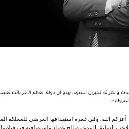
كسات والهزائم لجيران السوء، يبدو أن دولة العالم الآخر باتت تع
لمروك».
للاعب السابق المدعو صالح عصاد واستضافته في قناة «