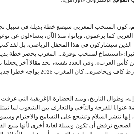
، كون المنتخب المغربي سيضع خطة بديلة في سبيل تج
 العربي كما يزعمون، وباتوا، منذ الآن، يتساءلون عن نوعي
بة الذين سيشاركون في هذا المحفل الرياضي، بل لقد كتب
ثيرا: «استنساخ لمنتخب بوقرة... المغرب يحضر خطة بديل
ن كأس العرب». وفي العدد نفسه، نجد مقالا آخر يجعلنا ن
 ويحاصره... كان المغرب 2025 يواجه خطرا جديدا».
نه، وطوال التاريخ، ومنذ الحضارة الإغريقية التي عرفت 
ضة عنوانا للفرجة والتآخي والتعارف بين الشعوب لما تمثل
ة، إنها تنشر السلام وتشجع على التسامح والاحترام وسمو 
 الصحيح ترفض أن تكون وسيلة لغاية أخرى لأنها منبع الق