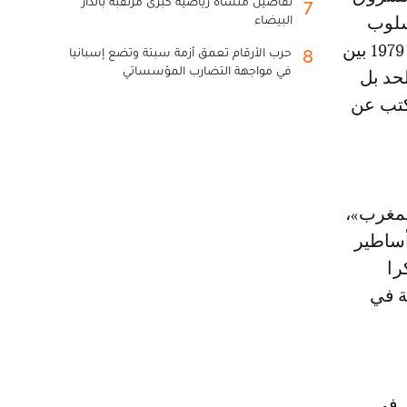
تفاصيل منشأة رياضية كبرى مرتقبة بالدار
7
البيضاء
سلوب
عنتري يدعو إلى الشفقة، لقد ذكر واقعة كروية حدثت وقائعها في 9 دجنبر 1979 بين
حرب الأرقام تعمق أزمة سبتة وتضع إسبانيا
8
في مواجهة التضارب المؤسساتي
لحد بل
كتب عن
لمغرب»،
أساطير
را
ة في
ي في