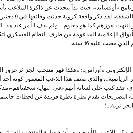
رنامج «أوفسايد»، حيث بدأ يتحدث عن ذاكرة الملاعب بأ
انتهت بفوزهم كما هو معلوم... ولم يقف الأمر عند هذا ا
أبواق الإعلامية المدعومة من طرف النظام العسكري لت
لذي مضت عليه 46 سنة،
 الإلكتروني «أوراس»: «هكذا قهر منتخب الجزائر غرور ا
ر الرياضية»، والذي صنف هذا اللاعب المغمور كونه أحد 
ي، فقد كتب على لسانه أنهم «في النهاية سحقناهم»،مذك
ته التصريحات تقدم نظرة نظرة فريدة عن لحظات حاسم
لجزائرية...!
، ذكر اللاعب «الأسطورة» أن خسارة المنتخب الجزائر