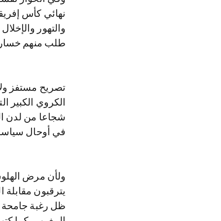
والتهور والإخلال
طلب منهم خسارة ا
تصريح مستفز ولا
الكروي الكبير الت
شجاعا من لدن ال
في أوحال سياسة 
ولأن مرض الهلوسة 
يترقبون مقابلة 
ظل رغبة جامحة م
المغرب، كما كتب