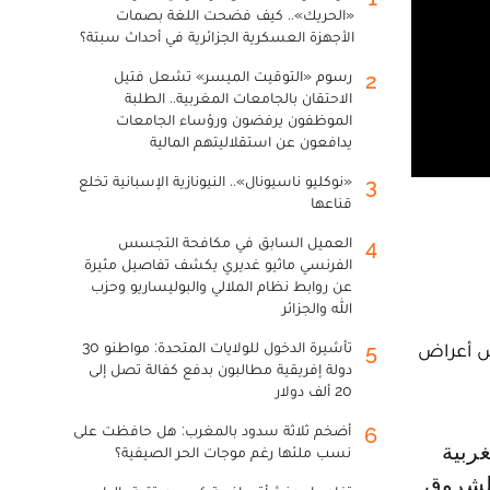
«الحريك».. كيف فضحت اللغة بصمات
الأجهزة العسكرية الجزائرية في أحداث سبتة؟
رسوم «التوقيت الميسر» تشعل فتيل
2
الاحتقان بالجامعات المغربية.. الطلبة
الموظفون يرفضون ورؤساء الجامعات
يدافعون عن استقلاليتهم المالية
«نوكليو ناسيونال».. النيونازية الإسبانية تخلع
3
قناعها
العميل السابق في مكافحة التجسس
4
الفرنسي ماثيو غديري يكشف تفاصيل مثيرة
عن روابط نظام الملالي والبوليساريو وحزب
الله والجزائر
يش أعراض
تأشيرة الدخول للولايات المتحدة: مواطنو 30
5
دولة إفريقية مطالبون بدفع كفالة تصل إلى
20 ألف دولار
أضخم ثلاثة سدود بالمغرب: هل حافظت على
6
نسب ملئها رغم موجات الحر الصيفية؟
الشروق