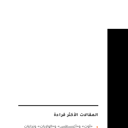
المقالات الأكثر قراءة
«أوت» و«أغسطس» و«الولايات» ونداءات
1