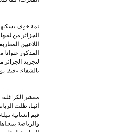
ثمة خوف يسكنهم
الجزائر من لقبها
اللاعبين المغار
المذكور عنوانا م
لتجريد الجزائر م
بالشفاء: «فيفا يورط كاف
معشر الكراغلة، إ
أثينا، ظلت الريا
قيم إنسانية نبيل
والرياضة بمعناها