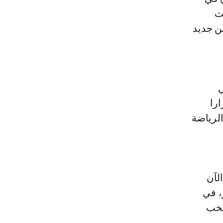
بث
بن جديد
ي
ارا
لرياضة
الآن
، في
تخب