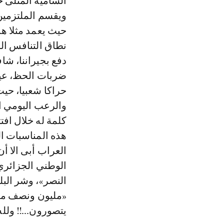
السامية المثلى ح
ويقسم الملتزمين
حيث يعمد مثلا هذ
نطاق التنافس الش
دفع بجيراننا، شا
ضربات الحظ، عيد
حراكا شعبيا، حي
والرعب اليومي ا
كلمة له خلال افت
هذه المناسبات ال
العراب أبى الا أ
الوطني الجزائري
النصر»، وشر الب
«مليون ونصف ملي
يتصورون...!! ولل