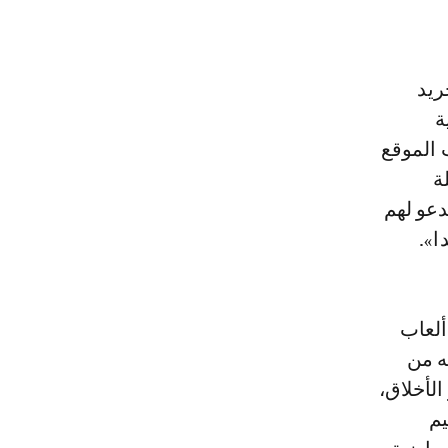
ريد
ة
 الموقع
ة
دعو لهم
ألعاب
ه من
الأخلاق،
يم