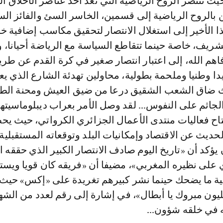
يث تنتصر الروح الرياضية التي تعد أحد عناصر الأخلاق ال
 بالروح الرياضية إلى قسمين، الخاسر السئ والفائز ال
ا الأخير إلى استغلال الانتصار لتحقيق مكاسب إضافية خ
ريف، خاصة حينما تتقاطع السياسة مع الرياضة أحيانا، و
فاهم الله، إلى اعتبار انتصار صغير في كرة القدم عن طر
ا وطنيا وملحمة بطولية، محاولين تهدئة الشارع الذي ي
ث ضاق الشعب الشقيق درعا من ضيق العيش ومحنة الطو
لجاثم على النفوس... لقد وصل الأمر بعراب ديبلوماسيته
تاح فعاليات منتدى الأعمال الجزائري الكرواتي، حيث ي
حديث عن الاقتصاد وإمكانيات البلد وتوقعاته المستقبلية، 
ن يؤكد أن «تاريخ اليوم صادف الانتصار الكبير الذي حققه 
 على نظيره المغربي»، مضيفا أن «فريقه كان قويا ويس
لية ما يضحك حينما نشر كبيرهم تغريدة على «إكس» حيث
ون مبروك يا أبطال»، في إشارة إلى رقم لعدد من الشهد
ه في خلقه شؤون...