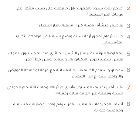
2
أضخم ثلاثة سدود بالمغرب: هل حافظت على نسب ملئها رغم
موجات الحر الصيفية؟
3
تفاصيل منشأة رياضية كبرى مرتقبة بالدار البيضاء
4
حرب الأرقام تعمق أزمة سبتة وتضع إسبانيا في مواجهة التضارب
المؤسساتي
5
المعارضة التونسية تراسل الرئيس الجزائري عبد المجيد تبون: دعمك
لقيس سعيد يكرس الدكتاتورية.. وسيادة تونس خط أحمر
6
«مطارِدو سموم الصيف».. رحلة ميدانية مع فرقة لمكافحة القوارض
والزواحف بشوارع الدار البيضاء
7
تقرير أمني يكشف المستور: «أيادي جزائرية» وجهت الاقتحام الجماعي
لسبتة ومليلية عبر «غرفة قيادة رقمية»
8
أسعار المحروقات بالمغرب تقفز بدرهم واحد.. مضاربات مستمرة
ومنافسة صورية