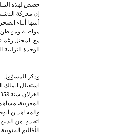
خصص لهذه المناس
إن معركة الدشيرة
أثبتها أبناء الص
مواطنة ومواطن م
مع المحتل رغم قو
الوحدة الترابية ل
وذكر المسؤول نف
استقبال الملك ا
المغربية، مساهم
والمجاهدين الوطن
اتخذوا من الدين
الأقاليم الجنوبية