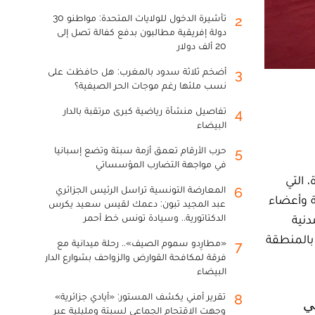
تأشيرة الدخول للولايات المتحدة: مواطنو 30
2
دولة إفريقية مطالبون بدفع كفالة تصل إلى
20 ألف دولار
أضخم ثلاثة سدود بالمغرب: هل حافظت على
3
نسب ملئها رغم موجات الحر الصيفية؟
تفاصيل منشأة رياضية كبرى مرتقبة بالدار
4
البيضاء
حرب الأرقام تعمق أزمة سبتة وتضع إسبانيا
5
في مواجهة التضارب المؤسساتي
كرى الـ66 لمعركة الدشيرة، التي
المعارضة التونسية تراسل الرئيس الجزائري
6
مة وأعضاء
عبد المجيد تبون: دعمك لقيس سعيد يكرس
دنية
الدكتاتورية.. وسيادة تونس خط أحمر
 بالمنطقة
«مطارِدو سموم الصيف».. رحلة ميدانية مع
7
فرقة لمكافحة القوارض والزواحف بشوارع الدار
البيضاء
تقرير أمني يكشف المستور: «أيادي جزائرية»
8
وجهت الاقتحام الجماعي لسبتة ومليلية عبر