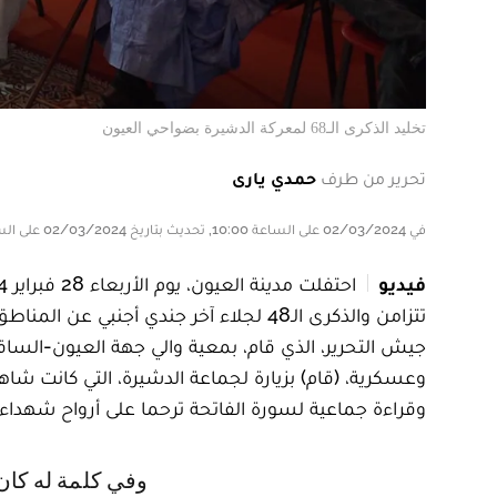
تخليد الذكرى الـ68 لمعركة الدشيرة بضواحي العيون
تحرير من طرف
حمدي يارى
في 02/03/2024 على الساعة 10:00, تحديث بتاريخ 02/03/2024 على الساعة 10:00
فيديو
تتزامن والذكرى الـ48 لجلاء آخر جندي أ
جيش التحرير، الذي قام، بمعية والي جهة العيون-الس
وعسكرية، (قام) بزيارة لجماعة الدشيرة، التي كانت شا
وقراءة جماعية لسورة الفاتحة ترحما على أرواح شهداء هذ
وفي كلمة له كان قد ألقاها بقصر المؤتمرات بالعيون، خلال مهرجان خطابي