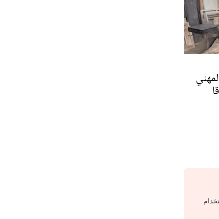
لمهني
ا
تخدام