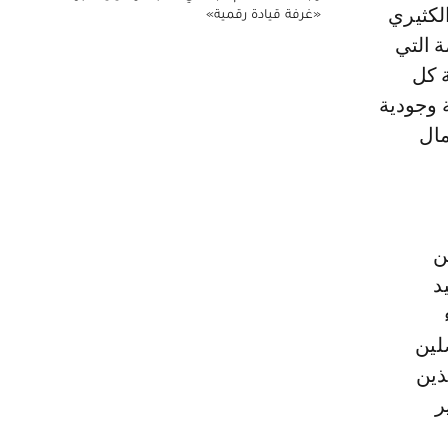
لكثيري
«غرفة قيادة رقمية»
ة التي
ة كل
 وجودية
مال
ن
د
لين
ذين
ر