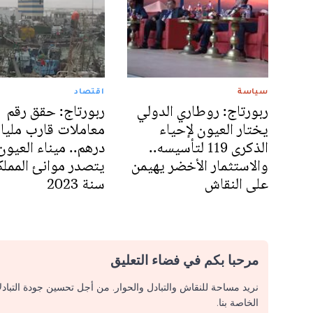
سياسة
اقتصاد
ربورتاج: روطاري الدولي
ربورتاج: حقق رقم
يختار العيون لإحياء
معاملات قارب مليا
الذكرى 119 لتأسيسه..
درهم.. ميناء العيون
والاستثمار الأخضر يهيمن
يتصدر موانئ المملك
على النقاش
سنة 2023
مرحبا بكم في فضاء التعليق
نريد مساحة للنقاش والتبادل والحوار. من أجل تحسين جودة التباد
الخاصة بنا.