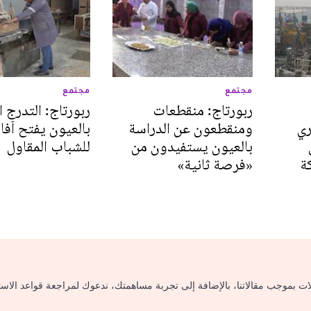
مجتمع
مجتمع
ربورتاج: منقطعات
ربورتاج: التدرج ا
ري
ومنقطعون عن الدراسة
بالعيون يفتح آفاق
بالعيون يستفيدون من
للشباب المقاول‎
ة
«فرصة ثانية»‎
لات بموجب مقالاتنا، بالإضافة إلى تجربة مساهمتك، ندعوك لمراجعة قواعد الاس