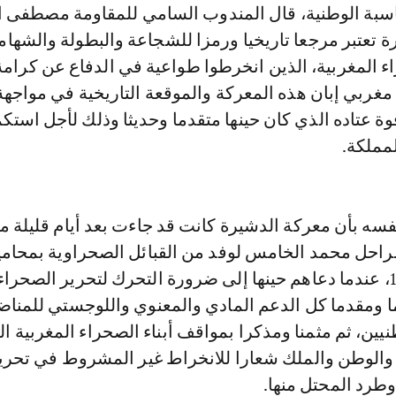
بة الوطنية، قال المندوب السامي للمقاومة مصطفى ا
 تعتبر مرجعا تاريخيا ورمزا للشجاعة والبطولة والشهام
حراء المغربية، الذين انخرطوا طواعية في الدفاع عن كرام
غربي إبان هذه المعركة والموقعة التاريخية في مواجهة
ة عتاده الذي كان حينها متقدما وحديثا وذلك لأجل استك
لمملكة.
سه بأن معركة الدشيرة كانت قد جاءت بعد أيام قليلة م
لراحل محمد الخامس لوفد من القبائل الصحراوية بمحامي
الغزلان سنة 1958، عندما دعاهم حينها إلى ضرورة التحرك لتحرير الصحراء
ا ومقدما كل الدعم المادي والمعنوي واللوجستي للمناض
يين، ثم مثمنا ومذكرا بمواقف أبناء الصحراء المغربية ال
 والوطن والملك شعارا للانخراط غير المشروط في تحري
 وطرد المحتل منها.