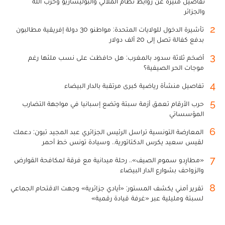
تفاصيل مثيرة عن روابط نظام الملالي والبوليساريو وحزب الله
والجزائر
2
تأشيرة الدخول للولايات المتحدة: مواطنو 30 دولة إفريقية مطالبون
بدفع كفالة تصل إلى 20 ألف دولار
3
أضخم ثلاثة سدود بالمغرب: هل حافظت على نسب ملئها رغم
موجات الحر الصيفية؟
4
تفاصيل منشأة رياضية كبرى مرتقبة بالدار البيضاء
5
حرب الأرقام تعمق أزمة سبتة وتضع إسبانيا في مواجهة التضارب
المؤسساتي
6
المعارضة التونسية تراسل الرئيس الجزائري عبد المجيد تبون: دعمك
لقيس سعيد يكرس الدكتاتورية.. وسيادة تونس خط أحمر
7
«مطارِدو سموم الصيف».. رحلة ميدانية مع فرقة لمكافحة القوارض
والزواحف بشوارع الدار البيضاء
8
تقرير أمني يكشف المستور: «أيادي جزائرية» وجهت الاقتحام الجماعي
لسبتة ومليلية عبر «غرفة قيادة رقمية»