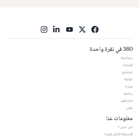
ns in new window
360 في نقرة واحدة
سياسة
اقتصاد
مجتمع
ثقافة
ميديا
Opens in new window
رياضة
مشاهير
دولي
معلومات عنا
من نحن ؟
الأسئلة الأكثر طرحا