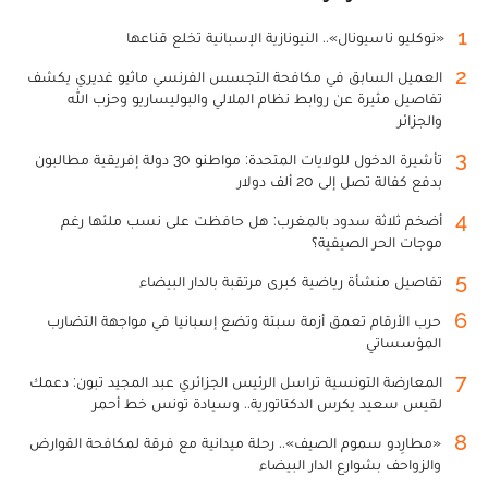
1
«نوكليو ناسيونال».. النيونازية الإسبانية تخلع قناعها
2
العميل السابق في مكافحة التجسس الفرنسي ماثيو غديري يكشف
تفاصيل مثيرة عن روابط نظام الملالي والبوليساريو وحزب الله
والجزائر
3
تأشيرة الدخول للولايات المتحدة: مواطنو 30 دولة إفريقية مطالبون
بدفع كفالة تصل إلى 20 ألف دولار
4
أضخم ثلاثة سدود بالمغرب: هل حافظت على نسب ملئها رغم
موجات الحر الصيفية؟
5
تفاصيل منشأة رياضية كبرى مرتقبة بالدار البيضاء
6
حرب الأرقام تعمق أزمة سبتة وتضع إسبانيا في مواجهة التضارب
المؤسساتي
7
المعارضة التونسية تراسل الرئيس الجزائري عبد المجيد تبون: دعمك
لقيس سعيد يكرس الدكتاتورية.. وسيادة تونس خط أحمر
8
«مطارِدو سموم الصيف».. رحلة ميدانية مع فرقة لمكافحة القوارض
والزواحف بشوارع الدار البيضاء