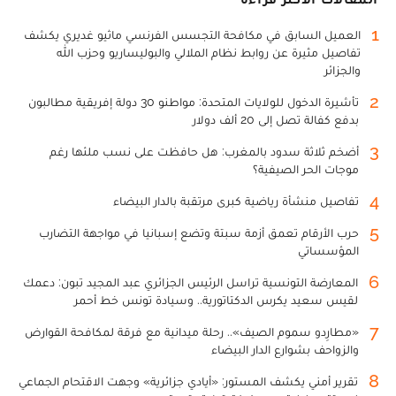
1
العميل السابق في مكافحة التجسس الفرنسي ماثيو غديري يكشف
تفاصيل مثيرة عن روابط نظام الملالي والبوليساريو وحزب الله
والجزائر
2
تأشيرة الدخول للولايات المتحدة: مواطنو 30 دولة إفريقية مطالبون
بدفع كفالة تصل إلى 20 ألف دولار
3
أضخم ثلاثة سدود بالمغرب: هل حافظت على نسب ملئها رغم
موجات الحر الصيفية؟
4
تفاصيل منشأة رياضية كبرى مرتقبة بالدار البيضاء
5
حرب الأرقام تعمق أزمة سبتة وتضع إسبانيا في مواجهة التضارب
المؤسساتي
6
المعارضة التونسية تراسل الرئيس الجزائري عبد المجيد تبون: دعمك
لقيس سعيد يكرس الدكتاتورية.. وسيادة تونس خط أحمر
7
«مطارِدو سموم الصيف».. رحلة ميدانية مع فرقة لمكافحة القوارض
والزواحف بشوارع الدار البيضاء
8
تقرير أمني يكشف المستور: «أيادي جزائرية» وجهت الاقتحام الجماعي