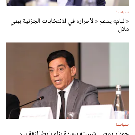
سياسة
«البام» يدعم «الأحرار» في الانتخابات الجزئية ببني
ملال
سياسة
جودار يوصي شبيبته بإعادة بناء رابط الثقة بين