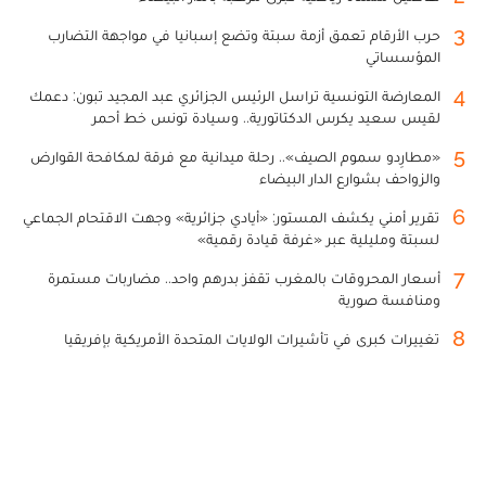
3
حرب الأرقام تعمق أزمة سبتة وتضع إسبانيا في مواجهة التضارب
المؤسساتي
4
المعارضة التونسية تراسل الرئيس الجزائري عبد المجيد تبون: دعمك
لقيس سعيد يكرس الدكتاتورية.. وسيادة تونس خط أحمر
5
«مطارِدو سموم الصيف».. رحلة ميدانية مع فرقة لمكافحة القوارض
والزواحف بشوارع الدار البيضاء
6
تقرير أمني يكشف المستور: «أيادي جزائرية» وجهت الاقتحام الجماعي
لسبتة ومليلية عبر «غرفة قيادة رقمية»
7
أسعار المحروقات بالمغرب تقفز بدرهم واحد.. مضاربات مستمرة
ومنافسة صورية
8
تغييرات كبرى في تأشيرات الولايات المتحدة الأمريكية بإفريقيا