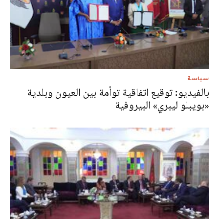
سياسة
بالفيديو: توقيع اتفاقية توأمة بين العيون وبلدية
«بويبلو ليبري» البيروفية