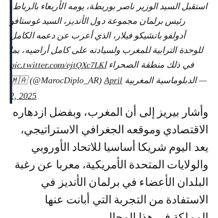
استقبل السيد الوزير ناصر بوريطة، يومه الأربعاء بالرباط،
رئيس برلمان مجموعة دول الأنديز، السيد غوستافو
أدولفو باتشيكو فيلار، الذي أعرب عن دعمه الكامل
للوحدة الترابية للمغرب ولسيادته على كامل أراضيه، بما
في ذلك منطقة الصحراء
pic.twitter.com/ejtQXc7LKl
— الدبلوماسية المغربية 🇲🇦 (@MarocDiplo_AR)
April
2, 2025
وأشار بيريز إلى أن المغرب، وبفضل ازدهاره
الاقتصادي وموقعه الجغرافي الاستراتيجي،
يعد اليوم شريكا أساسيا للاتحاد الأوروبي
والولايات المتحدة الأمريكية، معربا عن رغبة
البلدان الأعضاء في برلمان الأنديز في
الاستفادة من التجربة التي أبانت عنها
المملكة في هذا المجال.