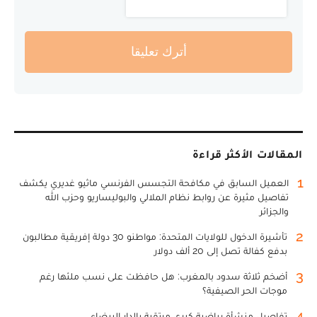
أترك تعليقا
المقالات الأكثر قراءة
1
العميل السابق في مكافحة التجسس الفرنسي ماثيو غديري يكشف
تفاصيل مثيرة عن روابط نظام الملالي والبوليساريو وحزب الله
والجزائر
2
تأشيرة الدخول للولايات المتحدة: مواطنو 30 دولة إفريقية مطالبون
بدفع كفالة تصل إلى 20 ألف دولار
3
أضخم ثلاثة سدود بالمغرب: هل حافظت على نسب ملئها رغم
موجات الحر الصيفية؟
4
تفاصيل منشأة رياضية كبرى مرتقبة بالدار البيضاء