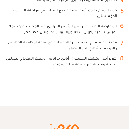
5
حرب الأرقام تعمق أزمة سبتة وتضع إسبانيا في مواجهة التضارب
المؤسساتي
6
المعارضة التونسية تراسل الرئيس الجزائري عبد المجيد تبون: دعمك
لقيس سعيد يكرس الدكتاتورية.. وسيادة تونس خط أحمر
7
«مطارِدو سموم الصيف».. رحلة ميدانية مع فرقة لمكافحة القوارض
والزواحف بشوارع الدار البيضاء
8
تقرير أمني يكشف المستور: «أيادي جزائرية» وجهت الاقتحام الجماعي
لسبتة ومليلية عبر «غرفة قيادة رقمية»