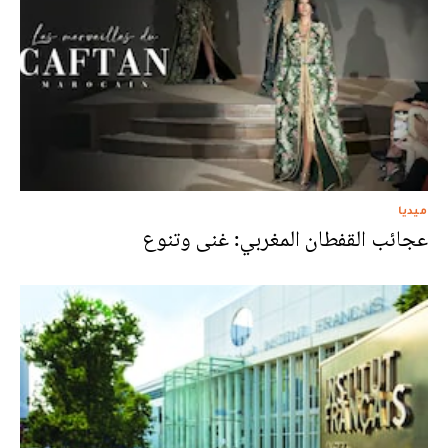
ميديا
عجائب القفطان المغربي: غنى وتنوع