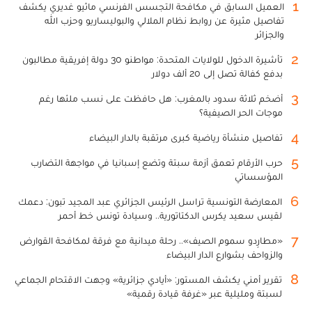
1
العميل السابق في مكافحة التجسس الفرنسي ماثيو غديري يكشف
تفاصيل مثيرة عن روابط نظام الملالي والبوليساريو وحزب الله
والجزائر
2
تأشيرة الدخول للولايات المتحدة: مواطنو 30 دولة إفريقية مطالبون
بدفع كفالة تصل إلى 20 ألف دولار
3
أضخم ثلاثة سدود بالمغرب: هل حافظت على نسب ملئها رغم
موجات الحر الصيفية؟
4
تفاصيل منشأة رياضية كبرى مرتقبة بالدار البيضاء
5
حرب الأرقام تعمق أزمة سبتة وتضع إسبانيا في مواجهة التضارب
المؤسساتي
6
المعارضة التونسية تراسل الرئيس الجزائري عبد المجيد تبون: دعمك
لقيس سعيد يكرس الدكتاتورية.. وسيادة تونس خط أحمر
7
«مطارِدو سموم الصيف».. رحلة ميدانية مع فرقة لمكافحة القوارض
والزواحف بشوارع الدار البيضاء
8
تقرير أمني يكشف المستور: «أيادي جزائرية» وجهت الاقتحام الجماعي
لسبتة ومليلية عبر «غرفة قيادة رقمية»