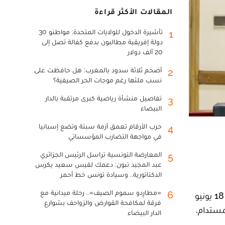
المقالات الأكثر قراءة
تأشيرة الدخول للولايات المتحدة: مواطنو 30
1
دولة إفريقية مطالبون بدفع كفالة تصل إلى
20 ألف دولار
أضخم ثلاثة سدود بالمغرب: هل حافظت على
2
نسب ملئها رغم موجات الحر الصيفية؟
تفاصيل منشأة رياضية كبرى مرتقبة بالدار
3
البيضاء
حرب الأرقام تعمق أزمة سبتة وتضع إسبانيا
4
في مواجهة التضارب المؤسساتي
المعارضة التونسية تراسل الرئيس الجزائري
5
عبد المجيد تبون: دعمك لقيس سعيد يكرس
الدكتاتورية.. وسيادة تونس خط أحمر
«مطارِدو سموم الصيف».. رحلة ميدانية مع
6
عقدت ليلى بنعلي، وزيرة الانتقال الطاقي والتنمية المستدامة، وعبد الصمد قيوح، وزير النقل واللوجستيك، يوم الأربعاء 18 يونيو
فرقة لمكافحة القوارض والزواحف بشوارع
مستدام،
الدار البيضاء