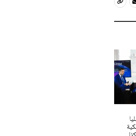
يا
كية
زا