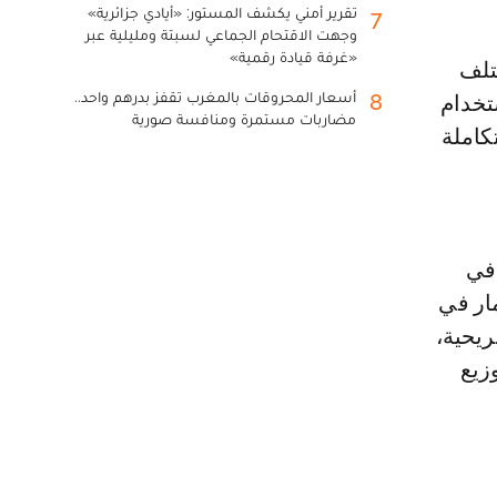
تقرير أمني يكشف المستور: «أيادي جزائرية»
7
وجهت الاقتحام الجماعي لسبتة ومليلية عبر
«غرفة قيادة رقمية»
أسعار المحروقات بالمغرب تقفز بدرهم واحد..
8
تخدام
مضاربات مستمرة ومنافسة صورية
كاملة
 في
ار في
ريحية،
زيع