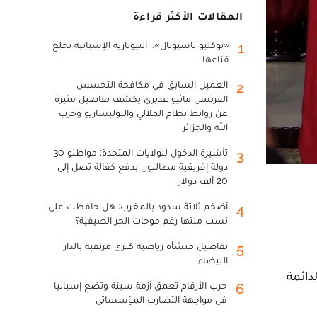
المقالات الأكثر قراءة
«نوكليو ناسيونال».. النيونازية الإسبانية تخلع
1
قناعها
العميل السابق في مكافحة التجسس
2
الفرنسي ماثيو غديري يكشف تفاصيل مثيرة
عن روابط نظام الملالي والبوليساريو وحزب
الله والجزائر
تأشيرة الدخول للولايات المتحدة: مواطنو 30
3
دولة إفريقية مطالبون بدفع كفالة تصل إلى
20 ألف دولار
أضخم ثلاثة سدود بالمغرب: هل حافظت على
4
نسب ملئها رغم موجات الحر الصيفية؟
تفاصيل منشأة رياضية كبرى مرتقبة بالدار
5
البيضاء
 اللجنة الدائمة
حرب الأرقام تعمق أزمة سبتة وتضع إسبانيا
6
في مواجهة التضارب المؤسساتي