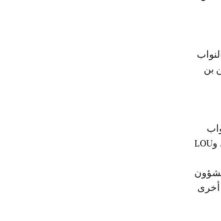
لنواب
 بن
لنواب
الشعب الصيني، وZHONG SHAN رئيس لجنة الشؤون المالية والاقتصادية، وLOU
DENG LI نائب وزير الشؤون
ات أخرى