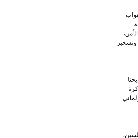
نواب
ة
لأمن،
 وتسخير
حثا
كرة
تدى برلماني
لسين،