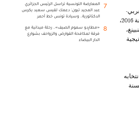
المعارضة التونسية تراسل الرئيس الجزائري
7
عبد المجيد تبون: دعمك لقيس سعيد يكرس
الدكتاتورية.. وسيادة تونس خط أحمر
الصيني منذ الزيارة التاريخية التي قام بها الملك محمد السادس للصين سنة 2016،
«مطارِدو سموم الصيف».. رحلة ميدانية مع
8
ينغ،
فرقة لمكافحة القوارض والزواحف بشوارع
يجية
الدار البيضاء
تخابه
سنة