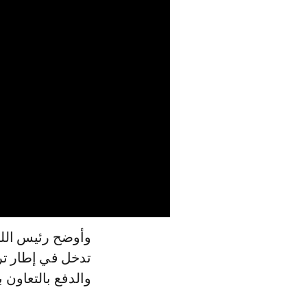
وأوضح رئيس اللج
تدخل في إطار ترس
والدفع بالتعاون ب