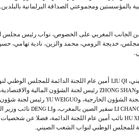
ابية بالمؤسستين ومجموعتي الصداقة البرلمانية بالبلدين.
 من الجانب المغربي على الخصوص، نواب رئيس مجلس ا
جلس، خديجة الزومي، محمد والزين، نادية تهامي، حسن
.
ومن الجانب الصيني، LIU QI أمين عام اللجنة الدائمة للمجلس الوطني 
QINJIAN رئيس لجنة الشؤون الخارجية، وYU WEIGUO رئيس لجنة شؤون
المغتربين، وLI CHANGLIN سفير الصين بالمغرب، و
الخارجية، وHU XIAOLI نائب أمين عام اللجنة الدائمة، فضلا عن شخصي
مة للمجلس الوطني لنواب الشعب الصيني.