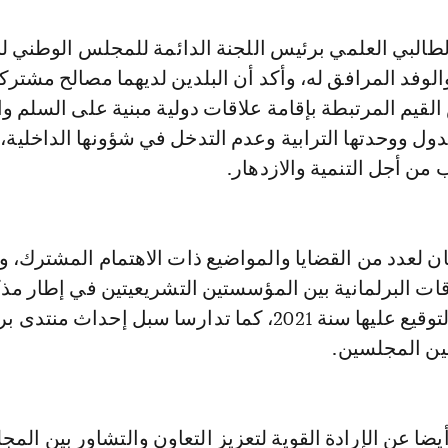
طالبي العلمي برئيس اللجنة الدائمة للمجلس الوطني ل
وفد المرافق له، وأكد أن البلدين لديهما مصالح مشترك
قيم المرتبطة بإقامة علاقات دولية مبنية على السلم وا
دول ووحدتها الترابية وعدم التدخل في شؤونها الداخلية،
من أجل التنمية والازدهار.
ن لعدد من القضايا والمواضيع ذات الاهتمام المشترك، وب
ات البرلمانية بين المؤسستين التشريعيتين في إطار مذ
التفاهم التي تم التوقيع عليها سنة 2021، كما تدارسا سبل إحداث من
ين المجلسين.
يضا عن الإرادة القوية لتعزيز التعاون والتشاور بين المج