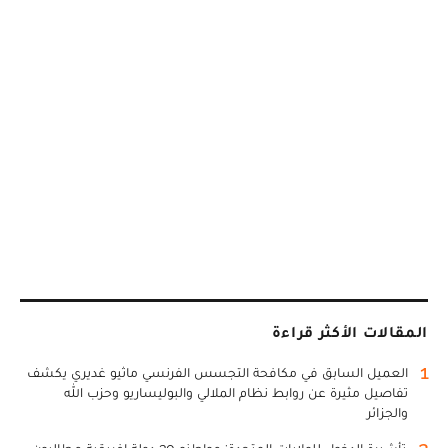
المقالات الأكثر قراءة
1
العميل السابق في مكافحة التجسس الفرنسي ماثيو غديري يكشف
تفاصيل مثيرة عن روابط نظام الملالي والبوليساريو وحزب الله
والجزائر
2
تأشيرة الدخول للولايات المتحدة: مواطنو 30 دولة إفريقية مطالبون