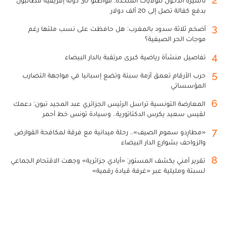
بدفع كفالة تصل إلى 20 ألف دولار
3
أضخم ثلاثة سدود بالمغرب: هل حافظت على نسب ملئها رغم
موجات الحر الصيفية؟
4
تفاصيل منشأة رياضية كبرى مرتقبة بالدار البيضاء
5
حرب الأرقام تعمق أزمة سبتة وتضع إسبانيا في مواجهة التضارب
المؤسساتي
6
المعارضة التونسية تراسل الرئيس الجزائري عبد المجيد تبون: دعمك
لقيس سعيد يكرس الدكتاتورية.. وسيادة تونس خط أحمر
7
«مطارِدو سموم الصيف».. رحلة ميدانية مع فرقة لمكافحة القوارض
والزواحف بشوارع الدار البيضاء
8
تقرير أمني يكشف المستور: «أيادي جزائرية» وجهت الاقتحام الجماعي
لسبتة ومليلية عبر «غرفة قيادة رقمية»