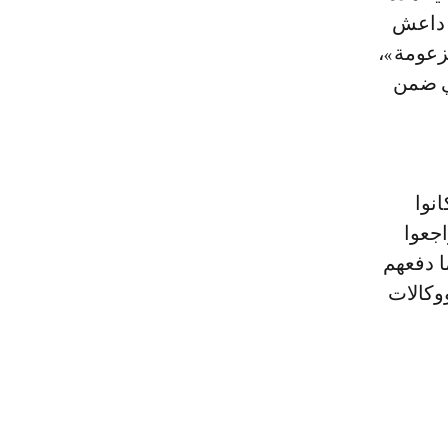
م داعش
مزعومة»،
بي ضمن
نوا
جعوا
ا دفعهم
وكالات