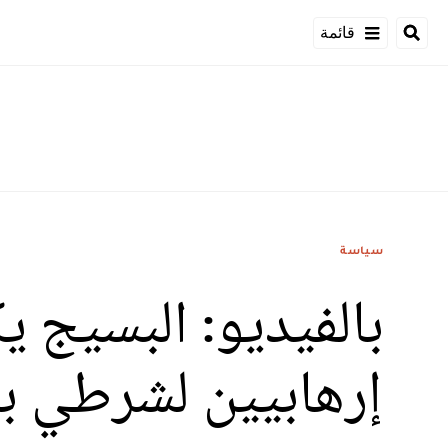
قائمة
سياسة
بالفيديو: البسيج
إرهابيين لشرطي بال