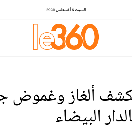
السبت
8
أغسطس
2026
 يكشف ألغاز وغموض ج
دار البيضاء