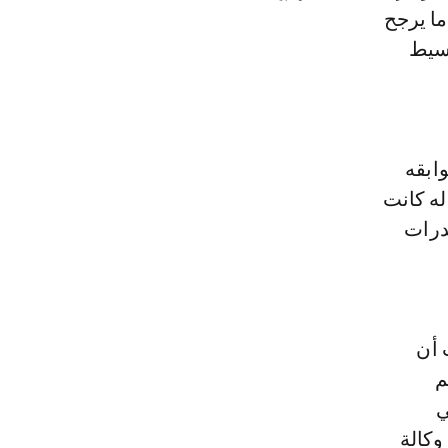
ما يرجح
سيط
ابقه
له كانت
خدرات
 أن
م
ي
وكالة