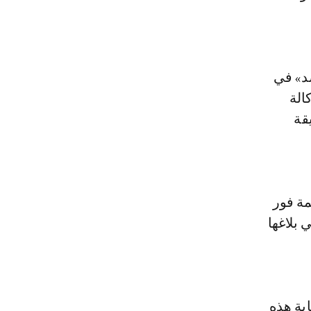
د» في
الة
قة
مة فور
 بلاغها
ية هذه