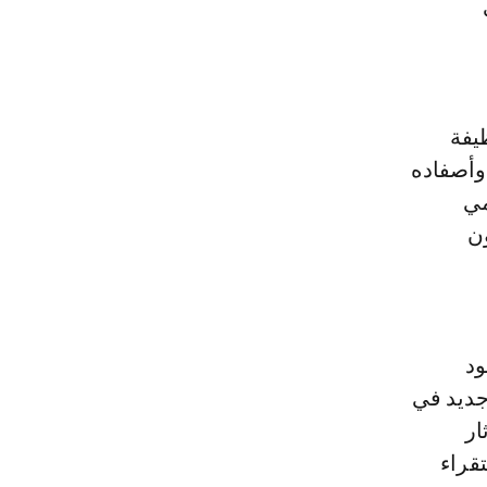
يفة
وأصفاده
مي
ون
ود
جديد في
ار
قراء