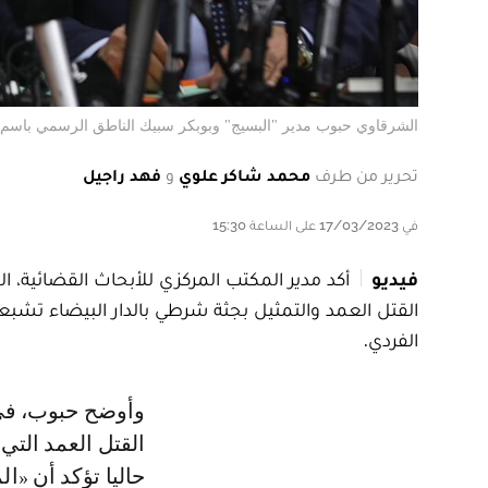
الشرقاوي حبوب مدير "البسيج" وبوبكر سبيك الناطق الرسمي باسم ال
تحرير من طرف
محمد شاكر علوي
و
فهد راجيل
في 17/03/2023 على الساعة 15:30
فيديو
أكد مدير المكتب المركزي للأبحاث القضائية، 
القتل العمد والتمثيل بجثة شرطي بالدار البيضاء تشبعو
الفردي.
وأوضح حبوب، في ندوة صحفية خصصت لتسليط الضوء على تطورات جريمة
القتل العمد التي
حاليا تؤكد أن «ال