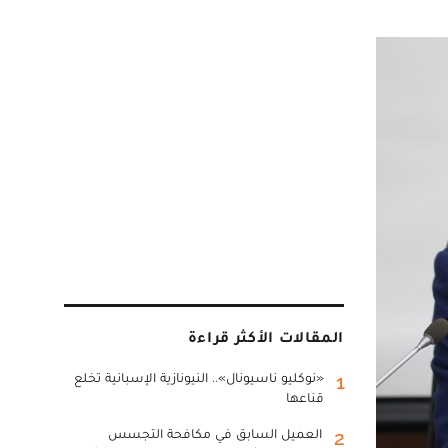
المقالات الأكثر قراءة
«نوكليو ناسيونال».. النيونازية الإسبانية تخلع
1
قناعها
العميل السابق في مكافحة التجسس
2