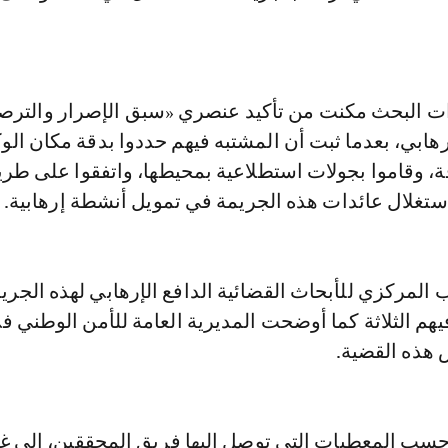
ت البحث مكنت من تأكيد عنصري «سبق الإصرار والترص
هابي، بعدما ثبت أن المشتبه فيهم حددوا بدقة مكان الوك
ة، وقاموا بجولات استطلاعية بمحيطها، واتفقوا على طري
ستغلال عائدات هذه الجريمة في تمويل أنشطة إرهابية.
 المركزي للأبحاث القضائية الدافع الإرهابي لهذه الجري
هم الثلاثة كما أوضحت المديرية العامة للأمن الوطني في
هذه القضية.
وحسب المعطيات التي توصل إليها فريق المحققين، إلى غا