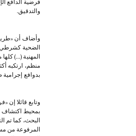
فرضية الدافع ال
والتدقيق.
وأضاف أن «طريقة 
الضحية كشرطي، و
المهنية (...) كل
منظم، ارتكبه أك
بدوافع إجرامية ص
وتابع قائلا إن 
بمحيط اكتشاف ال
البحث، كما تم ال
المرفوعة من مسر