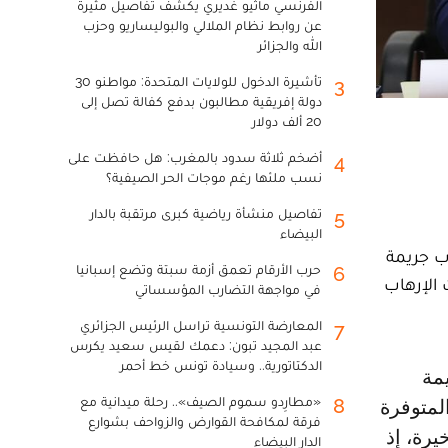
الفرنسي ماثيو غديري يكشف تفاصيل مثيرة
عن روابط نظام الملالي والبوليساريو وحزب
الله والجزائر
تأشيرة الدخول للولايات المتحدة: مواطنو 30
3
دولة إفريقية مطالبون بدفع كفالة تصل إلى
20 ألف دولار
أضخم ثلاثة سدود بالمغرب: هل حافظت على
4
نسب ملئها رغم موجات الحر الصيفية؟
تفاصيل منشأة رياضية كبرى مرتقبة بالدار
5
البيضاء
ب جريمة
حرب الأرقام تعمق أزمة سبتة وتضع إسبانيا
6
 الإرهاب
في مواجهة التضارب المؤسساتي
المعارضة التونسية تراسل الرئيس الجزائري
7
عبد المجيد تبون: دعمك لقيس سعيد يكرس
الدكتاتورية.. وسيادة تونس خط أحمر
«مطارِدو سموم الصيف».. رحلة ميدانية مع
8
لمتوفرة
فرقة لمكافحة القوارض والزواحف بشوارع
يرة، إذ
الدار البيضاء