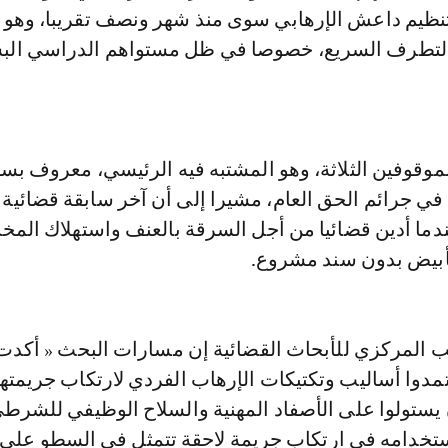
 لتنظيم داعش الإرهابي سوى منذ شهر ونصف تقريبا، وهو 
تطرف السريع، خصوصا في ظل مستواهم الدراسي الب
موقوفين الثلاثة، وهو المشتبه فيه الرئيسي، معروف بسو
 في جرائم الحق العام، مشيرا إلى أن آخر سابقة قضائية 
نة 2013، عندما أدين قضائيا من أجل السرقة بالعنف واستهلاك الم
لأبيض بدون سند مشروع.
ب المركزي للأبحاث القضائية إن مسارات البحث « أكدت
مدوا أساليب وتكتيكات الإرهاب الفردي لارتكاب جريمته
 يستولوا على الأصفاد المهنية والسلاح الوظيفي للشرط
خدامه في ارتكاب جريمة لاحقة تتمثل في السطو على 