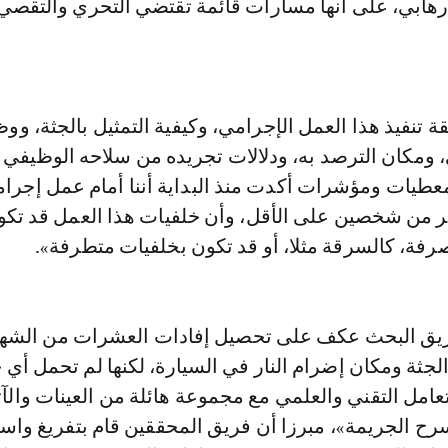
إرهابي، على أنها مسارات قائمة تقتضي التحري والتقصي
تنفيذ هذا العمل الإجرامي، وكيفية التمثيل بالجثة، ووظ
مكان الترصد به، ودلالات تجريده من سلاحه الوظيفي 
ها معطيات ومؤشرات أكدت منذ البداية أننا أمام عمل إجرا
ثر من شخصين على الأقل، وأن خلفيات هذا العمل قد تك
رفة، كالسرقة مثلا، أو قد تكون بخلفيات متطرفة».
«فريق البحث عكف على تحصيل إفادات العشرات من الشه
جثة ومكان إضرام النار في السيارة، لكنها لم تحمل أي 
تعامل التقني والعلمي مع مجموعة هائلة من العينات والآث
ح الجريمة»، مبرزا أن فريق المحققين قام بتفريغ واست