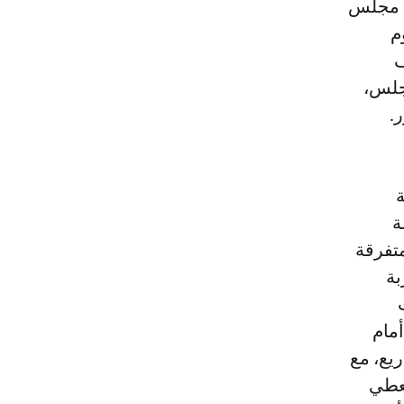
) مجلس
م
ف
مجلس،
ة
ة
متفرقة
بة
أمام
يع، مع
تعطي