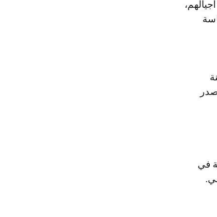
أجيالهم،
اسة
ة
مصدر
ة في
ي.