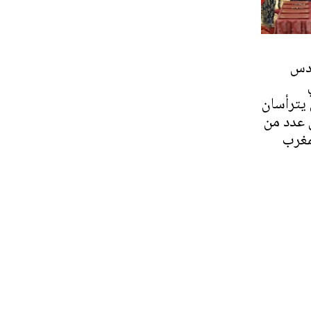
ادس
 يترأسان
 عدد من
لمغرب