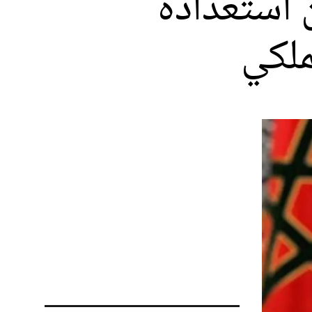
 استعداده
ملكي