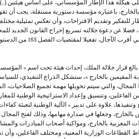
ى هيكلة هذا الإطار المؤسساتي، على أساس هيئتين (..
 بالخارج، باعتباره مؤسسة دستورية مستقلة، يجب أن تقو
طار للتفكير وتقديم الاقتراحات، وأن تعكس تمثيلية مختل
، فضلا عن دعوة جلالته تسريع إخراج القانون الجديد لل
ب الآجال، تفعيلا لمقتضيات الفصل 163 من الدستور.
بالغ قرار جلالة الملك، إحداث هيئة تحت اسم « المؤسس
ة المقيمين بالخارج »، ستشكل الذراع التنفيذي، للسياس
المجال، والتي سيتم تخويلها مهمة تجميع الصلاحيات، ال
من الفاعلين، وتنسيق وإعداد الاستراتيجية الوطنية للمغار
وتنفيذها، علاوة على تدبير « الآلية الوطنية لتعبئة كفاءات
ن بالخارج، وجعلها في صدارة مهامها، وذلك لفتح المجال 
ت المغربية بالخارج، ومواكبة أصحاب المبادرات والمشار
ط القطاعات الوزارية المعنية، ومختلف الفاعلين، وأن 