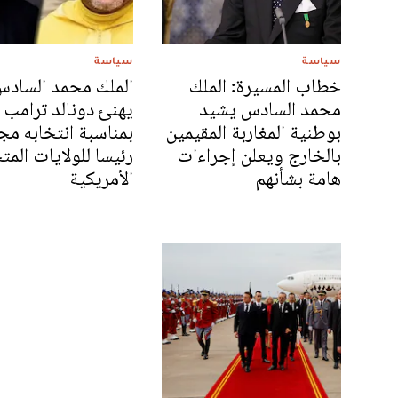
سياسة
سياسة
خطاب المسيرة: الملك
الملك محمد الساد
محمد السادس يشيد
يهنئ دونالد ترامب
بوطنية المغاربة المقيمين
بمناسبة انتخابه مج
بالخارج ويعلن إجراءات
رئيسا للولايات المت
هامة بشأنهم
الأمريكية