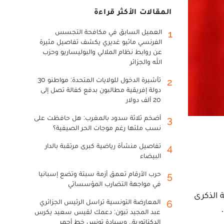
المقالات الأكثر قراءة
العميل السابق في مكافحة التجسس
1
الفرنسي ماثيو غديري يكشف تفاصيل مثيرة
عن روابط نظام الملالي والبوليساريو وحزب
الله والجزائر
تأشيرة الدخول للولايات المتحدة: مواطنو 30
2
دولة إفريقية مطالبون بدفع كفالة تصل إلى
20 ألف دولار
أضخم ثلاثة سدود بالمغرب: هل حافظت على
3
نسب ملئها رغم موجات الحر الصيفية؟
تفاصيل منشأة رياضية كبرى مرتقبة بالدار
4
البيضاء
حرب الأرقام تعمق أزمة سبتة وتضع إسبانيا
5
في مواجهة التضارب المؤسساتي
 الذكرى
المعارضة التونسية تراسل الرئيس الجزائري
6
عبد المجيد تبون: دعمك لقيس سعيد يكرس
الدكتاتورية.. وسيادة تونس خط أحمر