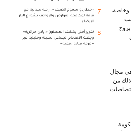
«مطارِدو سموم الصيف».. رحلة ميدانية مع
7
فرقة لمكافحة القوارض والزواحف بشوارع الدار
لب
البيضاء
بروح
تقرير أمني يكشف المستور: «أيادي جزائرية»
8
وجهت الاقتحام الجماعي لسبتة ومليلية عبر
«غرفة قيادة رقمية»
في مجال
وذلك من
اختصاصات
حكومة