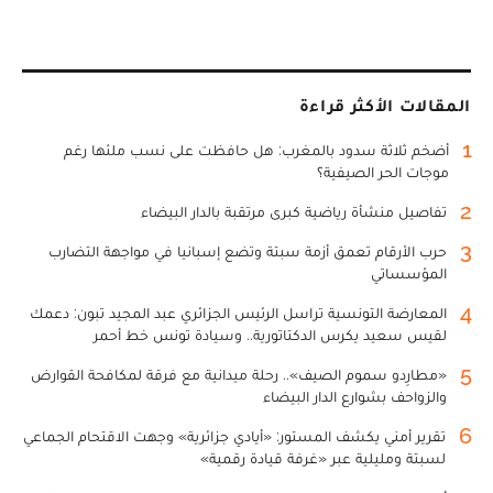
المقالات الأكثر قراءة
1
أضخم ثلاثة سدود بالمغرب: هل حافظت على نسب ملئها رغم
موجات الحر الصيفية؟
2
تفاصيل منشأة رياضية كبرى مرتقبة بالدار البيضاء
3
حرب الأرقام تعمق أزمة سبتة وتضع إسبانيا في مواجهة التضارب
المؤسساتي
4
المعارضة التونسية تراسل الرئيس الجزائري عبد المجيد تبون: دعمك
لقيس سعيد يكرس الدكتاتورية.. وسيادة تونس خط أحمر
5
«مطارِدو سموم الصيف».. رحلة ميدانية مع فرقة لمكافحة القوارض
والزواحف بشوارع الدار البيضاء
6
تقرير أمني يكشف المستور: «أيادي جزائرية» وجهت الاقتحام الجماعي
لسبتة ومليلية عبر «غرفة قيادة رقمية»