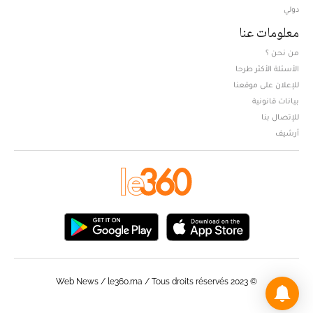
دولي
معلومات عنا
من نحن ؟
الأسئلة الأكثر طرحا
للإعلان على موقعنا
بيانات قانونية
للإتصال بنا
أرشيف
© Web News / le360.ma / Tous droits réservés 2023