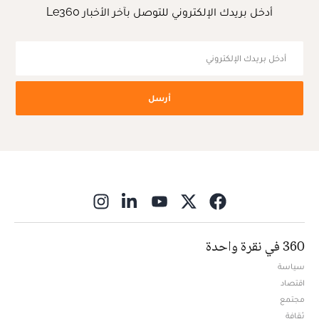
أدخل بريدك الإلكتروني للتوصل بآخر الأخبار Le360
أرسل
ns in new window
360 في نقرة واحدة
سياسة
اقتصاد
مجتمع
ثقافة