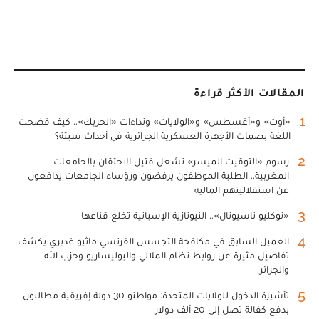
المقالات الأكثر قراءة
1
«أوت» و«أغسطس» و«الولايات» ونداءات «الحريك».. كيف فضحت
اللغة بصمات الأجهزة العسكرية الجزائرية في أحداث سبتة؟
2
رسوم «التوقيت الميسر» تشعل فتيل الاحتقان بالجامعات
المغربية.. الطلبة الموظفون يرفضون ورؤساء الجامعات يدافعون
عن استقلاليتهم المالية
3
«نوكليو ناسيونال».. النيونازية الإسبانية تخلع قناعها
4
العميل السابق في مكافحة التجسس الفرنسي ماثيو غديري يكشف
تفاصيل مثيرة عن روابط نظام الملالي والبوليساريو وحزب الله
والجزائر
5
تأشيرة الدخول للولايات المتحدة: مواطنو 30 دولة إفريقية مطالبون
بدفع كفالة تصل إلى 20 ألف دولار