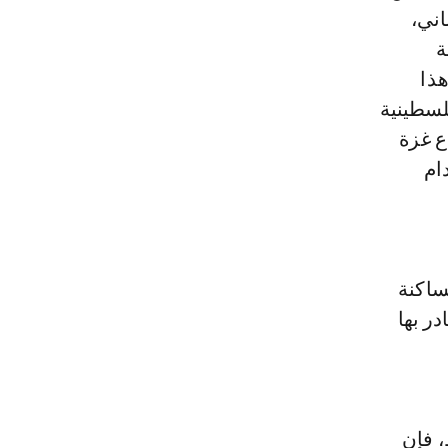
اني،
ة
هذا
لسطينية
ع غزة
ام
ساكنة
در بها
، فإن