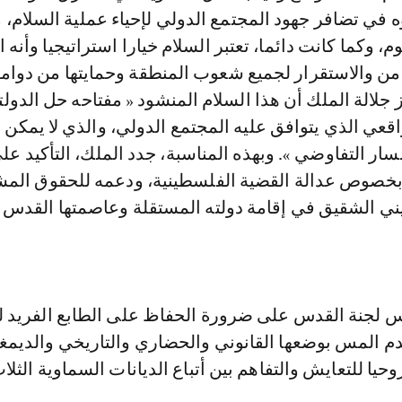
ه في تضافر جهود المجتمع الدولي لإحياء عملية السلام، 
يوم، وكما كانت دائما، تعتبر السلام خيارا استراتيجيا وأنه 
أمن والاستقرار لجميع شعوب المنطقة وحمايتها من دوام
 جلالة الملك أن هذا السلام المنشود « مفتاحه حل الدولت
واقعي الذي يتوافق عليه المجتمع الدولي، والذي لا يمكن 
مسار التفاوضي ». وبهذه المناسبة، جدد الملك، التأكيد 
بخصوص عدالة القضية الفلسطينية، ودعمه للحقوق الم
 الشقيق في إقامة دولته المستقلة وعاصمتها القدس
 لجنة القدس على ضرورة الحفاظ على الطابع الفريد ل
 المس بوضعها القانوني والحضاري والتاريخي والديمغ
وحيا للتعايش والتفاهم بين أتباع الديانات السماوية الثلاث