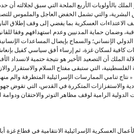
الملك بالأولويات الأربع الملحة التي سبق لجلالته أن حدد
البشرية، والتي تشمل الخفض العاجل والملموس للتصع
ف الاعتداءات العسكرية بما يفضي إلى وقف إطلاق النا
قبة، وضمان حماية المدنيين وعدم استهدافهم وفقا للقان
الدولي الإنساني؛ والسماح بإيصال المساعدات الإنسانية
يات كافية لسكان غزة، ثم إرساء أفق سياسي كفيل بإنع
الة الملك أن التصعيد الأخير هو نتيجة حتمية لانسداد الأف
لفلسطينية، التي ستبقى مفتاح السلام والاستقرار والا
 « نتاج تنامي الممارسات الإسرائيلية المتطرفة والم منه
دية والاستفزازات المتكررة في القدس، التي تقوض جهود 
الدولية الرامية لوقف مظاهر التوتر والاحتقان ودوامة 
لأعمال العسكرية الإسرائيلية الانتقامية في قطاع غزة أب