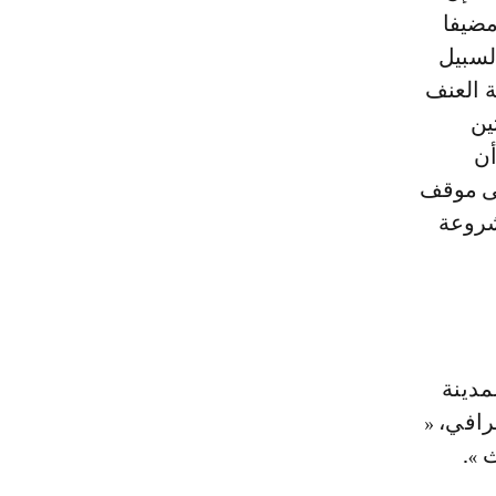
مضيفا
السبيل
ة العنف
ين
أن
على موقف
شروعة
مدينة
رافي، «
 ».