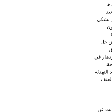
ها
يد
ر بشكل
ون
اش حل
ق
زدهار في
جة،
التهدئة
العنف
انت عن