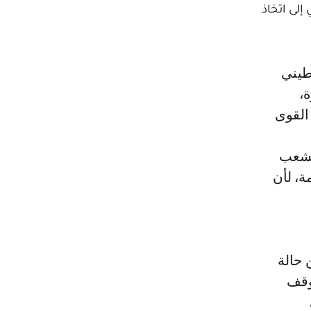
لى اتخاذ
ة،
القوى
الشعب
ة، لأن
 حالة
وقف