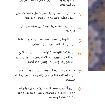
20 ألف دولار
أضخم ثلاثة سدود بالمغرب: هل حافظت على
3
نسب ملئها رغم موجات الحر الصيفية؟
تفاصيل منشأة رياضية كبرى مرتقبة بالدار
4
البيضاء
حرب الأرقام تعمق أزمة سبتة وتضع إسبانيا
5
في مواجهة التضارب المؤسساتي
المعارضة التونسية تراسل الرئيس الجزائري
6
عبد المجيد تبون: دعمك لقيس سعيد يكرس
الدكتاتورية.. وسيادة تونس خط أحمر
«مطارِدو سموم الصيف».. رحلة ميدانية مع
7
فرقة لمكافحة القوارض والزواحف بشوارع الدار
البيضاء
تقرير أمني يكشف المستور: «أيادي جزائرية»
8
وجهت الاقتحام الجماعي لسبتة ومليلية عبر
«غرفة قيادة رقمية»