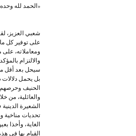
«الحمد لله وحده،
شعبي العزيز، لقد
على توفير كل ما 
ومعاملاته، على م
والالتزام بالمؤكد
سيحل بعد أقل من 
بل يحمل دلالات دي
الحنيف وحرصهم ع
والعائلية، من خل
الشعيرة الدينية 
تحديات مناخية وا
الغاية، وأخذا بع
القيام بها في هذ