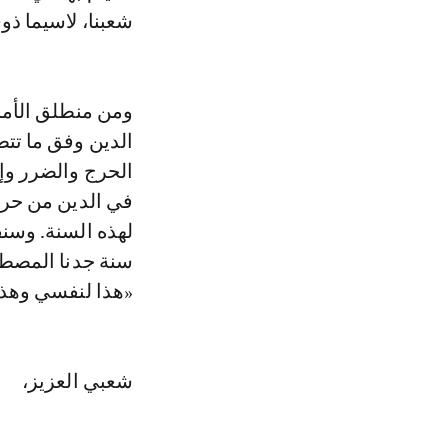
شعبنا، لاسيما ذو
ومن منطلق الأمان
الدين وفق ما تتط
الحرج والضرر وإق
في الدين من حرج»
لهذه السنة. وسنق
سنة جدنا المصطف
«هذا لنفسي وهذا
شعبي العزيز،