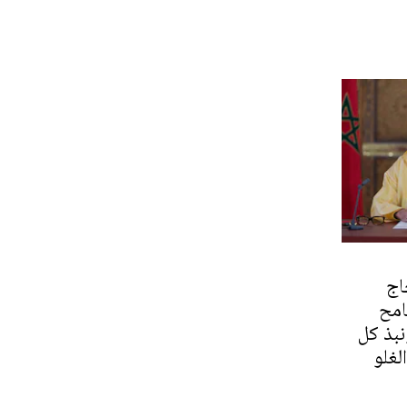
اج
امح
بذ كل
لغلو