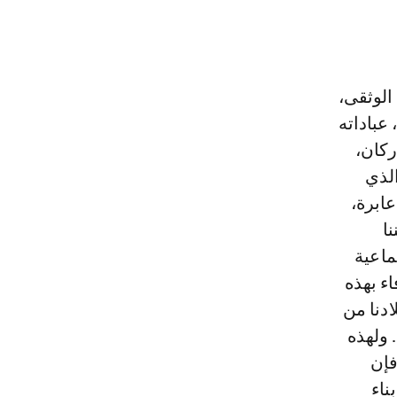
الوثقى،
عباداته
ركان،
الذي
عابرة،
ا
ماعية
اء بهذه
دنا من
 ولهذه
فإن
ناء