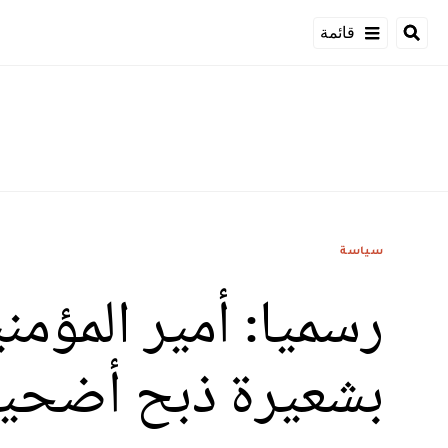
قائمة
سياسة
رسميا: أمير المؤمن
بشعيرة ذبح أضحية ا