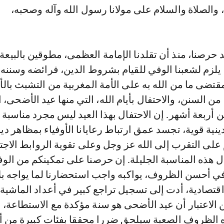
 والصلاة والسلام على مولانا رسول الله وآله وصحبه،
 حرصنا، منذ أن تقلدنا الإمامة العظمى، مطوقين بالبيعة 
يلزم لشعبنا الوفي للقيام بشروط الدين، فرائضه وسننه، 
قتضى ما من الله به على الأمة المغربية من التشبث بالأ
 من السنن، والاحتفال بأيام الله، التي منها عيد الأضحى، 
أربعة أشهر. إن الاحتفال بهذا العيد ليس مجرد مناسبة 
نية قوية، تجسد عمق ارتباط رعايانا الأوفياء بمظاهر دينن
لى التقرب إلى الله عز وجل وعلى تقوية الروابط الاجت
ال هذه المناسبة الجليلة. إن حرصنا على تمكينكم من الوف
في أحسن الظروف، يواكبه واجب استحضارنا لما يواجه بلا
قتصادية، أدت إلى تسجيل تراجع كبير في أعداد الماشية.
ين الاعتبار أن عيد الأضحى هو سنة مؤكدة مع الاستطاعة، 
ه الظروف الصعبة سيلحق ضررا محققا بفئات كبيرة من أب