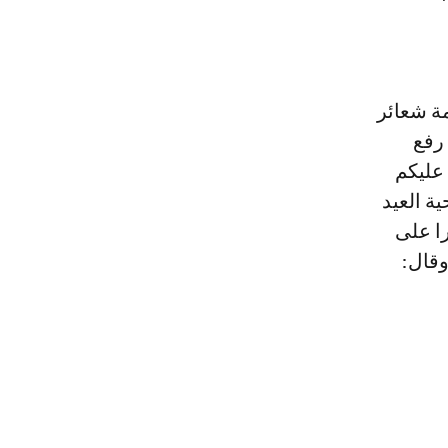
مة شعائر
رفع
 عليكم
ة العيد
را على
وقال: