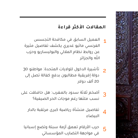
المقالات الأكثر قراءة
العميل السابق في مكافحة التجسس
1
الفرنسي ماثيو غديري يكشف تفاصيل مثيرة
عن روابط نظام الملالي والبوليساريو وحزب
الله والجزائر
تأشيرة الدخول للولايات المتحدة: مواطنو 30
2
دولة إفريقية مطالبون بدفع كفالة تصل إلى
20 ألف دولار
أضخم ثلاثة سدود بالمغرب: هل حافظت على
3
نسب ملئها رغم موجات الحر الصيفية؟
تفاصيل منشأة رياضية كبرى مرتقبة بالدار
4
البيضاء
حرب الأرقام تعمق أزمة سبتة وتضع إسبانيا
5
في مواجهة التضارب المؤسساتي