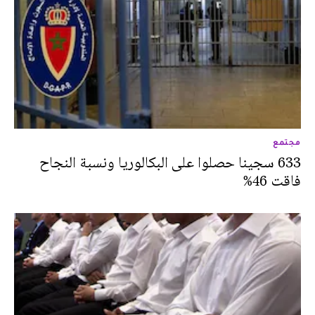
مجتمع
633 سجينا حصلوا على البكالوريا ونسبة النجاح
فاقت 46%