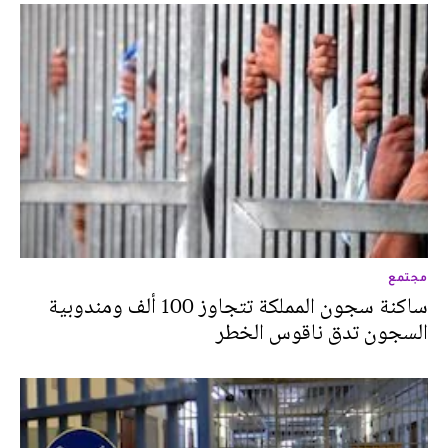
مجتمع
ساكنة سجون المملكة تتجاوز 100 ألف ومندوبية
السجون تدق ناقوس الخطر