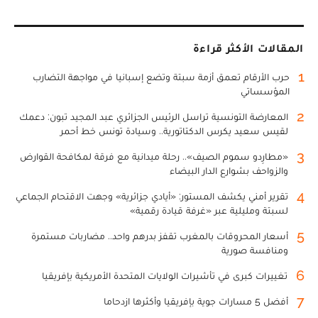
المقالات الأكثر قراءة
1
حرب الأرقام تعمق أزمة سبتة وتضع إسبانيا في مواجهة التضارب
المؤسساتي
2
المعارضة التونسية تراسل الرئيس الجزائري عبد المجيد تبون: دعمك
لقيس سعيد يكرس الدكتاتورية.. وسيادة تونس خط أحمر
3
«مطارِدو سموم الصيف».. رحلة ميدانية مع فرقة لمكافحة القوارض
والزواحف بشوارع الدار البيضاء
4
تقرير أمني يكشف المستور: «أيادي جزائرية» وجهت الاقتحام الجماعي
لسبتة ومليلية عبر «غرفة قيادة رقمية»
5
أسعار المحروقات بالمغرب تقفز بدرهم واحد.. مضاربات مستمرة
ومنافسة صورية
6
تغييرات كبرى في تأشيرات الولايات المتحدة الأمريكية بإفريقيا
7
أفضل 5 مسارات جوية بإفريقيا وأكثرها ازدحاما