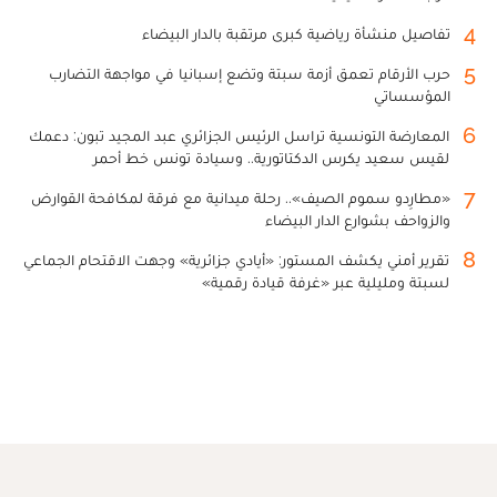
4
تفاصيل منشأة رياضية كبرى مرتقبة بالدار البيضاء
5
حرب الأرقام تعمق أزمة سبتة وتضع إسبانيا في مواجهة التضارب
المؤسساتي
6
المعارضة التونسية تراسل الرئيس الجزائري عبد المجيد تبون: دعمك
لقيس سعيد يكرس الدكتاتورية.. وسيادة تونس خط أحمر
7
«مطارِدو سموم الصيف».. رحلة ميدانية مع فرقة لمكافحة القوارض
والزواحف بشوارع الدار البيضاء
8
تقرير أمني يكشف المستور: «أيادي جزائرية» وجهت الاقتحام الجماعي
لسبتة ومليلية عبر «غرفة قيادة رقمية»