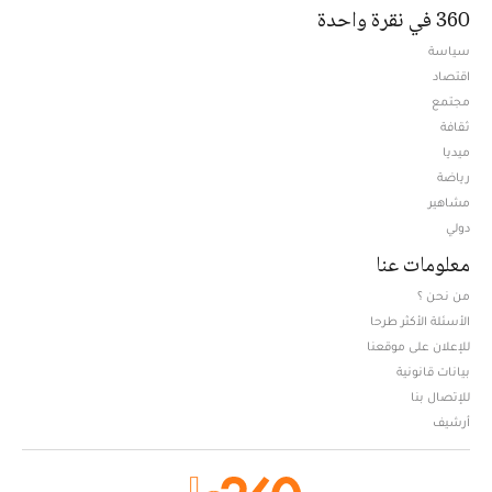
360 في نقرة واحدة
سياسة
اقتصاد
مجتمع
ثقافة
ميديا
Opens in new window
رياضة
مشاهير
دولي
معلومات عنا
من نحن ؟
الأسئلة الأكثر طرحا
للإعلان على موقعنا
بيانات قانونية
للإتصال بنا
أرشيف