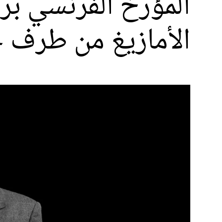
المؤرخ الفرنسي برن
الأمازيغ من طرف ج