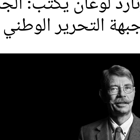
ارد لوغان يكتب: الج
بهة التحرير الوطني