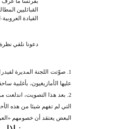
بفرنسا ما عُرف ب
القبائليين المطال
القيادة العروبية-
دعونا نلقي نظرة
عليها الأمازيغيون، بأغلبية سا
بعد هذا التصويت، اندلعت م
التي لم تفهم شيئا من هذه الأح
البعض يعتقد أن خصومهم «العر