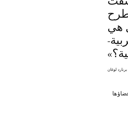
 شقت
ُطرح
ل هي
بية-
ية؟»
برنارد لوغان
 اتهم أعضاؤها