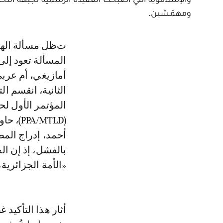
ومهمّشين.
تظل مسألة الهوية في صميم المسكوت عنه، وفي قلب المأزق الجزائري. وهذه
المسألة تعود إلى
أمازيغي، أم عربي
المؤتمر الأول ل
(/MTLD
أحمد، إدراج الم
«الأمة الجزائرية