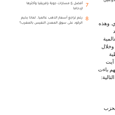
أفضل 5 مسارات جوية بإفريقيا وأكثرها
7
ازدحاما
رغم تراجع أسعار الذهب عالميا.. لماذا يخيم
8
الركود على سوق المعدن النفيس بالمغرب؟
المية
 انقسم التيار الوطني الجزائري حول هذه المسألة. ففي سنة 1947، وخلال
ية
 آيت
هم باءت
مم المتحدة سنة 1948 الجملة التالية:
ة 1949 داخل فرع الحزب