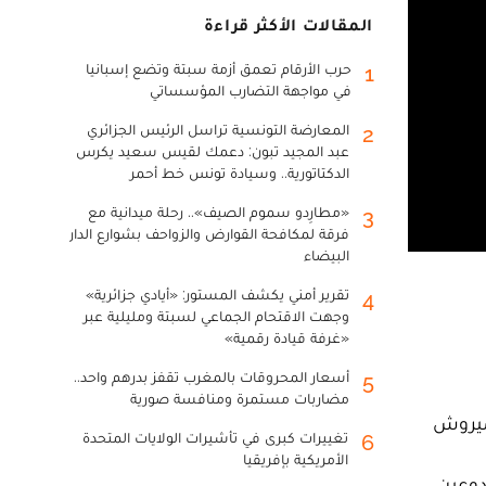
المقالات الأكثر قراءة
حرب الأرقام تعمق أزمة سبتة وتضع إسبانيا
1
في مواجهة التضارب المؤسساتي
المعارضة التونسية تراسل الرئيس الجزائري
2
عبد المجيد تبون: دعمك لقيس سعيد يكرس
الدكتاتورية.. وسيادة تونس خط أحمر
«مطارِدو سموم الصيف».. رحلة ميدانية مع
3
فرقة لمكافحة القوارض والزواحف بشوارع الدار
البيضاء
تقرير أمني يكشف المستور: «أيادي جزائرية»
4
وجهت الاقتحام الجماعي لسبتة ومليلية عبر
«غرفة قيادة رقمية»
أسعار المحروقات بالمغرب تقفز بدرهم واحد..
5
مضاربات مستمرة ومنافسة صورية
عميروش
تغييرات كبرى في تأشيرات الولايات المتحدة
6
الأمريكية بإفريقيا
لمطاف مخدوعين