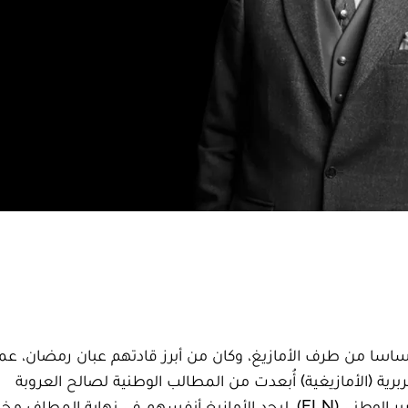
أساسا من طرف الأمازيغ، وكان من أبرز قادتهم عبان رمضان، 
برية (الأمازيغية) أُبعدت من المطالب الوطنية لصالح العروبة
والإسلاموية التي أصبحت العقيدة الرسمية لجبهة التحرير الوطني (FLN)، ليجد الأمازيغ أنفسهم في نهاية ا