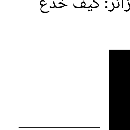
زائر: كيف خُدع