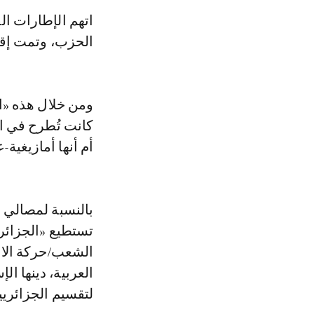
اتهم الإطارات الق
الحزب، وتمت إقالت
ومن خلال هذه «ا
كانت تُطرح في ال
أم أنها أمازيغية-
بالنسبة لمصالي ا
تستطيع «الجزائر 
الشعب/حركة الان
العربية، دينها ا
لتقسيم الجزائريي