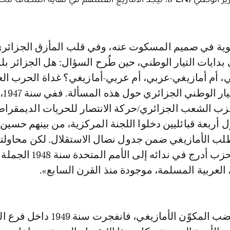
 بدايات التيار الوطني، حين طُرح السؤال: هل الجزائر بلد
، أم أمازيغي-عربي، أم عربي-أمازيغي؟ غداة الحرب الع
الثانية،
حزب الشعب الجزائري/حركة الانتصار للحريات الديمقراط
PPA)، حاول أربعة قبائليين دخلوا اللجنة المركزية، من بينهم حسين
طلب الأمازيغي ضمن جدول نضال الاستقلال. لكن محاولت
بالفشل، إذ إن الحزب أدرج في ندائه إلى الأ
، العربية المسلمة، موجودة منذ القرن السابع».
أثار هذا التأكيد غضب المكوّن الأمازيغي، فانفجرت سن