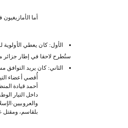
أما الأمازيغيون 
الأول: كان يعطي الأولوية لم
ستُطرح لاحقا في إطار جزائر م
الثاني: كان يريد التوافق م
أُقصي أعضاء التي
أحمد قيادة المنظ
داخل التيار الوط
والعروبيين-الإس
بلقاسم، ومقتل ع