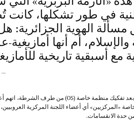
ذه «الأزمة البربرية» التي
نية في طور تشكلها، كانت ت
مسألة الهوية الجزائرية: ه
الإسلام، أم أنها أمازيغية-عر
ة مع أسبقية تاريخية للأمازيغ
—
في 1950-1951، وبعد تفكيك منظمة خاصة (OS) من طرف الشرطة،
ة «المركزيين» أي أعضاء اللجنة المركزية العروبيين،
 من حدة الانقسامات.