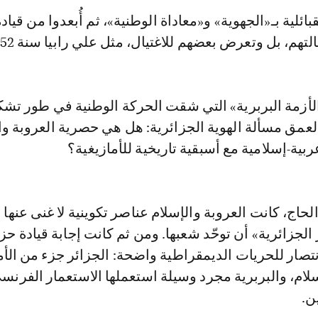
بائلية بـ«الجهوية» و«معاداة الوطنية»، ثم أُبعدوا من قياد
هم، بل وتعرض بعضهم للاغتيال، مثل علي رابيا سنة 1952.
لأزمة البربرية» التي شقت الحركة الوطنية في طور تشكل
عمق مسألة الهوية الجزائرية: هل هي حصرية العروبة وا
عربية-إسلامية مع أسبقية تاريخية للأمازيغية؟
لحاج، كانت العروبة والإسلام عناصر تكوينية لا غنى عنها 
الجزائرية» أن توحّد شعبها. ومن ثم كانت إجابة قيادة ح
تصار للحريات الديمقراطية واضحة: الجزائر جزء من الأم
لإسلام، والبربرية مجرد وسيلة استعملها الاستعمار الفرنس
ن.