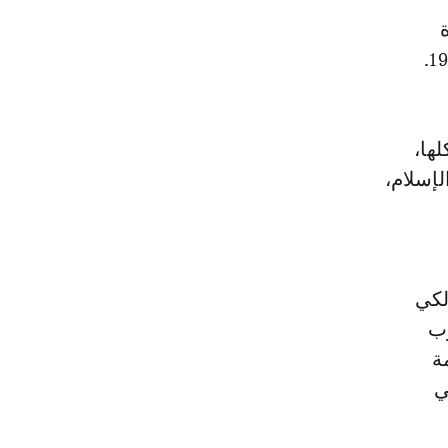
ة
ها،
لإسلام،
لكي
زب
ة
ي