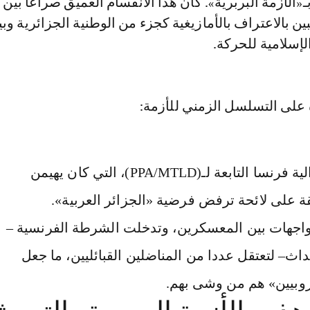
ـ«الأزمة البربرية». كان هذا الانقسام العميق صراعا بين
بين بالاعتراف بالأمازيغية كجزء من الوطنية الجزائرية وب
الإسلامية للحركة.
 على التسلسل الزمني للأزمة:
صوّتت اللجنة المديرة لفيدرالية فرنسا التابعة لـ(PPA/MTLD)، التي كان يهيمن
حقة على لائحة ترفض فرضية «الجزائر العربية».
واجهات بين المعسكرين، وتدخلت الشرطة الفرنسية –
داث– لتعتقل عددا من المناضلين القبائليين، ما جعل
وبيين» هم من وشى بهم.