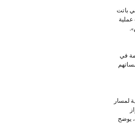
عملية
».
مة في
سساتهم
ة لمسار
ز
، يوضح