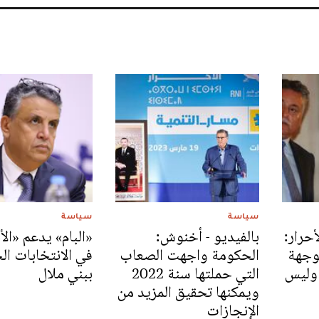
سياسة
سياسة
أحرار:
بالفيديو - أخنوش:
«البام» يدعم «الأ
وجهة
الحكومة واجهت الصعاب
في الانتخابات ال
 وليس
التي حملتها سنة 2022
ببني ملال
ويمكنها تحقيق المزيد من
الإنجازات