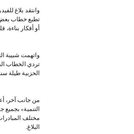
وانتقد بلاغ للفيدرالية الوطنية للشبيبة التجمعية «لغة التهريج والتبخيس التي باتت
تطبع خطاب بعض 
أو أفكار بناءة، 
واتهمت شبيبة ال
تردي الخطاب الس
الحزبية طيلة سنو
من جانب آخر، أعل
التنمية» بجميع ج
مختلف المبادرات 
البلاغ.