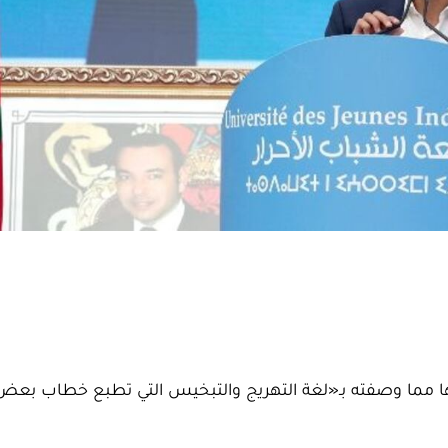
ائها مما وصفته بـ«لغة التهريج والتبخيس التي تطبع خطاب بع