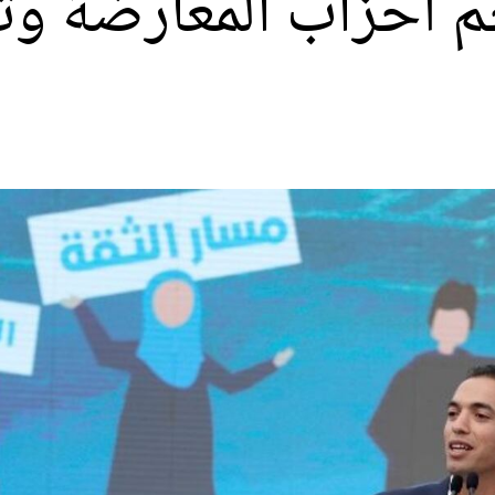
م أحزاب المعارضة وت