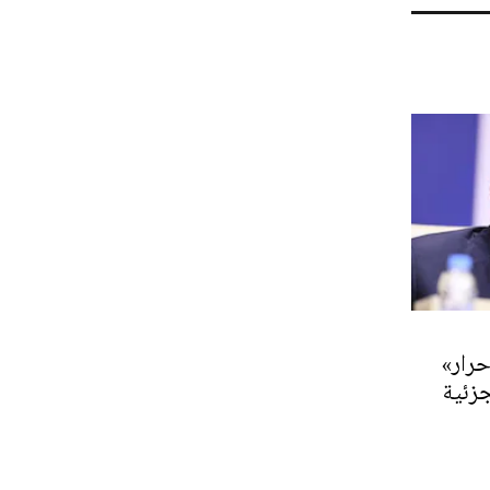
حرار»
جزئية