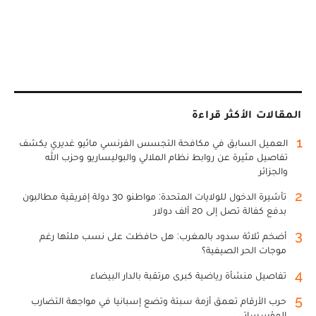
المقالات الأكثر قراءة
1
العميل السابق في مكافحة التجسس الفرنسي ماثيو غديري يكشف
تفاصيل مثيرة عن روابط نظام الملالي والبوليساريو وحزب الله
والجزائر
2
تأشيرة الدخول للولايات المتحدة: مواطنو 30 دولة إفريقية مطالبون
بدفع كفالة تصل إلى 20 ألف دولار
3
أضخم ثلاثة سدود بالمغرب: هل حافظت على نسب ملئها رغم
موجات الحر الصيفية؟
4
تفاصيل منشأة رياضية كبرى مرتقبة بالدار البيضاء
5
حرب الأرقام تعمق أزمة سبتة وتضع إسبانيا في مواجهة التضارب
المؤسساتي