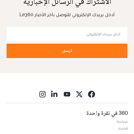
الاشتراك في الرسائل الإخبارية
أدخل بريدك الإلكتروني للتوصل بآخر الأخبار Le360
أرسل
ns in new window
360 في نقرة واحدة
سياسة
اقتصاد