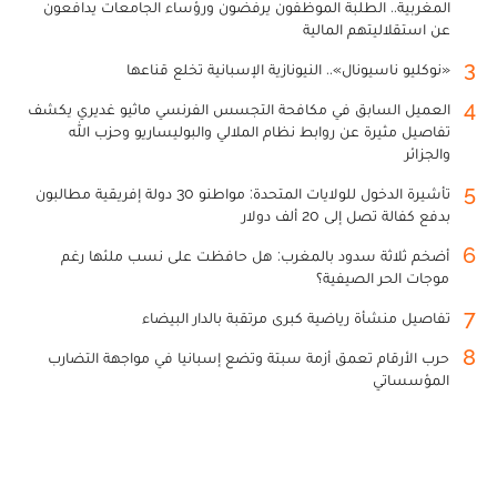
المغربية.. الطلبة الموظفون يرفضون ورؤساء الجامعات يدافعون
عن استقلاليتهم المالية
3
«نوكليو ناسيونال».. النيونازية الإسبانية تخلع قناعها
4
العميل السابق في مكافحة التجسس الفرنسي ماثيو غديري يكشف
تفاصيل مثيرة عن روابط نظام الملالي والبوليساريو وحزب الله
والجزائر
5
تأشيرة الدخول للولايات المتحدة: مواطنو 30 دولة إفريقية مطالبون
بدفع كفالة تصل إلى 20 ألف دولار
6
أضخم ثلاثة سدود بالمغرب: هل حافظت على نسب ملئها رغم
موجات الحر الصيفية؟
7
تفاصيل منشأة رياضية كبرى مرتقبة بالدار البيضاء
8
حرب الأرقام تعمق أزمة سبتة وتضع إسبانيا في مواجهة التضارب
المؤسساتي