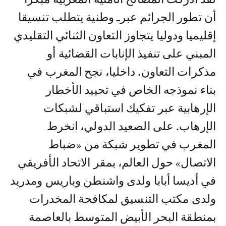
أن تطور الجرائم عبرـ وطنية يتطلب تنسيقا
إقليميا ودوليا يتجاوز التعاون الثنائي التقليدي
المبني على تنفيذ الإنابات القضائية أو
مذكرات التعاون. داخليا، نجح المغرب في
بناء نموذجه الخاص في تحييد الأخطار
الإرهابية عبر تفكيك استباقي لشبكات
الإرهاب. على الصعيد الدولي، انخرط
المغرب في تطوير شبكة من «ضباط
الاتصال» حول العالم، بمقر الاتحاد الأفريقي
في أديسا أبابا ولدى واشنطن وباريس ومدريد
ولدى مكتب التنسيق لمكافحة المخدرات
بمنطقة البحر الأبيض المتوسط بالعاصمة