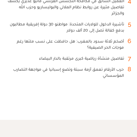
4
العميل السابق في مكافحة التجسس الفرنسي ماثيو غديري يكشف
تفاصيل مثيرة عن روابط نظام الملالي والبوليساريو وحزب الله
والجزائر
5
تأشيرة الدخول للولايات المتحدة: مواطنو 30 دولة إفريقية مطالبون
بدفع كفالة تصل إلى 20 ألف دولار
6
أضخم ثلاثة سدود بالمغرب: هل حافظت على نسب ملئها رغم
موجات الحر الصيفية؟
7
تفاصيل منشأة رياضية كبرى مرتقبة بالدار البيضاء
8
حرب الأرقام تعمق أزمة سبتة وتضع إسبانيا في مواجهة التضارب
المؤسساتي