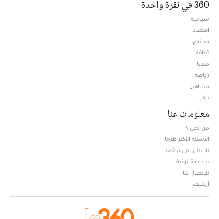
360 في نقرة واحدة
سياسة
اقتصاد
مجتمع
ثقافة
ميديا
Opens in new window
رياضة
مشاهير
دولي
معلومات عنا
من نحن ؟
الأسئلة الأكثر طرحا
للإعلان على موقعنا
بيانات قانونية
للإتصال بنا
أرشيف