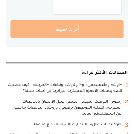
أترك تعليقا
المقالات الأكثر قراءة
1
«أوت» و«أغسطس» و«الولايات» ونداءات «الحريك».. كيف فضحت
اللغة بصمات الأجهزة العسكرية الجزائرية في أحداث سبتة؟
2
رسوم «التوقيت الميسر» تشعل فتيل الاحتقان بالجامعات
المغربية.. الطلبة الموظفون يرفضون ورؤساء الجامعات يدافعون
عن استقلاليتهم المالية
3
«نوكليو ناسيونال».. النيونازية الإسبانية تخلع قناعها