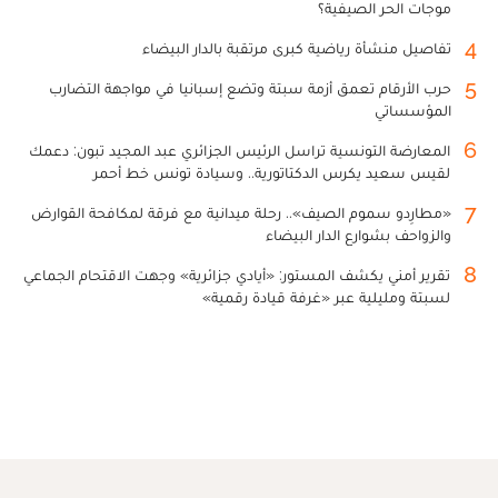
موجات الحر الصيفية؟
4
تفاصيل منشأة رياضية كبرى مرتقبة بالدار البيضاء
5
حرب الأرقام تعمق أزمة سبتة وتضع إسبانيا في مواجهة التضارب
المؤسساتي
6
المعارضة التونسية تراسل الرئيس الجزائري عبد المجيد تبون: دعمك
لقيس سعيد يكرس الدكتاتورية.. وسيادة تونس خط أحمر
7
«مطارِدو سموم الصيف».. رحلة ميدانية مع فرقة لمكافحة القوارض
والزواحف بشوارع الدار البيضاء
8
تقرير أمني يكشف المستور: «أيادي جزائرية» وجهت الاقتحام الجماعي
لسبتة ومليلية عبر «غرفة قيادة رقمية»