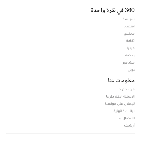
360 في نقرة واحدة
سياسة
اقتصاد
مجتمع
ثقافة
ميديا
Opens in new window
رياضة
مشاهير
دولي
معلومات عنا
من نحن ؟
الأسئلة الأكثر طرحا
للإعلان على موقعنا
بيانات قانونية
للإتصال بنا
أرشيف