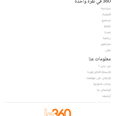
360 في نقرة واحدة
سياسة
اقتصاد
مجتمع
ثقافة
ميديا
Opens in new window
رياضة
مشاهير
دولي
معلومات عنا
من نحن ؟
الأسئلة الأكثر طرحا
للإعلان على موقعنا
بيانات قانونية
للإتصال بنا
أرشيف