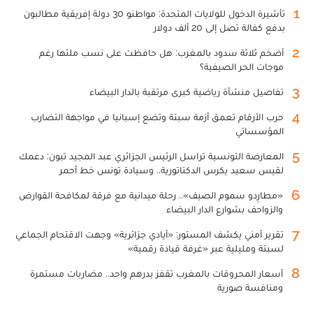
1
تأشيرة الدخول للولايات المتحدة: مواطنو 30 دولة إفريقية مطالبون
بدفع كفالة تصل إلى 20 ألف دولار
2
أضخم ثلاثة سدود بالمغرب: هل حافظت على نسب ملئها رغم
موجات الحر الصيفية؟
3
تفاصيل منشأة رياضية كبرى مرتقبة بالدار البيضاء
4
حرب الأرقام تعمق أزمة سبتة وتضع إسبانيا في مواجهة التضارب
المؤسساتي
5
المعارضة التونسية تراسل الرئيس الجزائري عبد المجيد تبون: دعمك
لقيس سعيد يكرس الدكتاتورية.. وسيادة تونس خط أحمر
6
«مطارِدو سموم الصيف».. رحلة ميدانية مع فرقة لمكافحة القوارض
والزواحف بشوارع الدار البيضاء
7
تقرير أمني يكشف المستور: «أيادي جزائرية» وجهت الاقتحام الجماعي
لسبتة ومليلية عبر «غرفة قيادة رقمية»
8
أسعار المحروقات بالمغرب تقفز بدرهم واحد.. مضاربات مستمرة
ومنافسة صورية