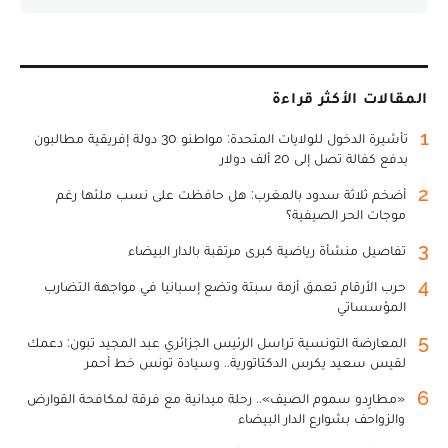
المقالات الأكثر قراءة
1
تأشيرة الدخول للولايات المتحدة: مواطنو 30 دولة إفريقية مطالبون
بدفع كفالة تصل إلى 20 ألف دولار
2
أضخم ثلاثة سدود بالمغرب: هل حافظت على نسب ملئها رغم
موجات الحر الصيفية؟
3
تفاصيل منشأة رياضية كبرى مرتقبة بالدار البيضاء
4
حرب الأرقام تعمق أزمة سبتة وتضع إسبانيا في مواجهة التضارب
المؤسساتي
5
المعارضة التونسية تراسل الرئيس الجزائري عبد المجيد تبون: دعمك
لقيس سعيد يكرس الدكتاتورية.. وسيادة تونس خط أحمر
6
«مطارِدو سموم الصيف».. رحلة ميدانية مع فرقة لمكافحة القوارض
والزواحف بشوارع الدار البيضاء