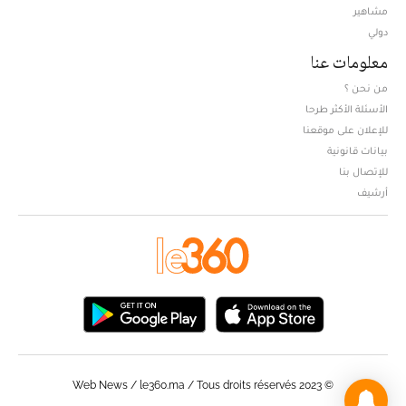
مشاهير
دولي
معلومات عنا
من نحن ؟
الأسئلة الأكثر طرحا
للإعلان على موقعنا
بيانات قانونية
للإتصال بنا
أرشيف
© Web News / le360.ma / Tous droits réservés 2023