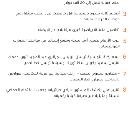
بدفع كفالة تصل إلى 20 ألف دولار
3
أضخم ثلاثة سدود بالمغرب: هل حافظت على نسب ملئها رغم
موجات الحر الصيفية؟
4
تفاصيل منشأة رياضية كبرى مرتقبة بالدار البيضاء
5
حرب الأرقام تعمق أزمة سبتة وتضع إسبانيا في مواجهة التضارب
المؤسساتي
6
المعارضة التونسية تراسل الرئيس الجزائري عبد المجيد تبون: دعمك
لقيس سعيد يكرس الدكتاتورية.. وسيادة تونس خط أحمر
7
«مطارِدو سموم الصيف».. رحلة ميدانية مع فرقة لمكافحة القوارض
والزواحف بشوارع الدار البيضاء
8
تقرير أمني يكشف المستور: «أيادي جزائرية» وجهت الاقتحام الجماعي
لسبتة ومليلية عبر «غرفة قيادة رقمية»