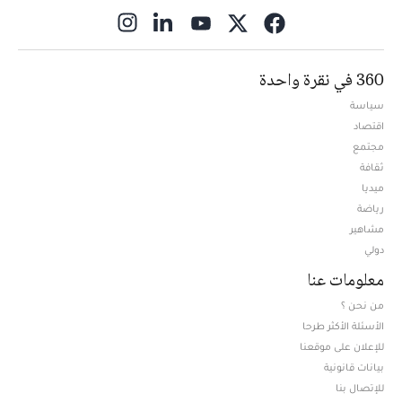
ns in new window
360 في نقرة واحدة
سياسة
اقتصاد
مجتمع
ثقافة
ميديا
Opens in new window
رياضة
مشاهير
دولي
معلومات عنا
من نحن ؟
الأسئلة الأكثر طرحا
للإعلان على موقعنا
بيانات قانونية
للإتصال بنا