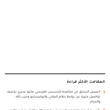
المقالات الأكثر قراءة
1
العميل السابق في مكافحة التجسس الفرنسي ماثيو غديري يكشف
تفاصيل مثيرة عن روابط نظام الملالي والبوليساريو وحزب الله
والجزائر
2
تأشيرة الدخول للولايات المتحدة: مواطنو 30 دولة إفريقية مطالبون