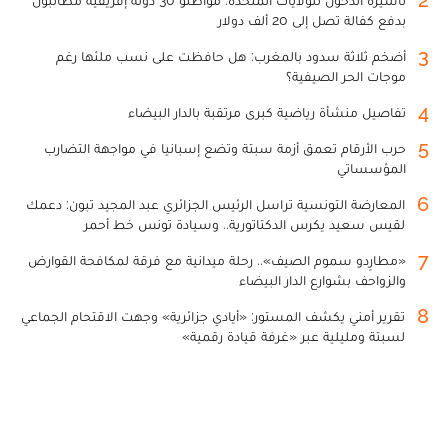
بدفع كفالة تصل إلى 20 ألف دولار
3
أضخم ثلاثة سدود بالمغرب: هل حافظت على نسب ملئها رغم
موجات الحر الصيفية؟
4
تفاصيل منشأة رياضية كبرى مرتقبة بالدار البيضاء
5
حرب الأرقام تعمق أزمة سبتة وتضع إسبانيا في مواجهة التضارب
المؤسساتي
6
المعارضة التونسية تراسل الرئيس الجزائري عبد المجيد تبون: دعمك
لقيس سعيد يكرس الدكتاتورية.. وسيادة تونس خط أحمر
7
«مطارِدو سموم الصيف».. رحلة ميدانية مع فرقة لمكافحة القوارض
والزواحف بشوارع الدار البيضاء
8
تقرير أمني يكشف المستور: «أيادي جزائرية» وجهت الاقتحام الجماعي
لسبتة ومليلية عبر «غرفة قيادة رقمية»