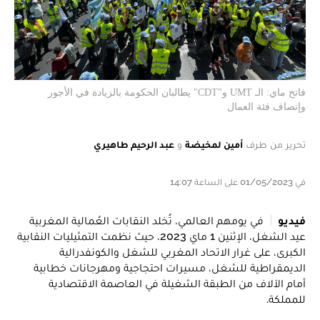
فاتح ماي: الـ
UMT
و"CDT" يطالبان الحكومة بالزيادة في الأجور
وإنصاف فئة العمال
تحرير من طرف
أمين لمخيضة
و
عبد الرحيم طاهيري
في 01/05/2023 على الساعة 14:07
فيديو
في يومهم العالمي، تُخلد النقابات العُمالية المغربية
عيد الشغل، الإثنين 1 ماي 2023، حيث نظمت التمثيليات النقابية
الكبرى، على غرار الاتحاد المغربي للشغل والكونفدرالية
الديمقراطية للشغل، مسيرات احتجاجية ومهرجانات خطابية
أمام الآلاف من الطبقة الشغيلة في العاصمة الاقتصادية
للمملكة.