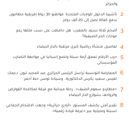
والجزائر
2
تأشيرة الدخول للولايات المتحدة: مواطنو 30 دولة إفريقية مطالبون
بدفع كفالة تصل إلى 20 ألف دولار
3
أضخم ثلاثة سدود بالمغرب: هل حافظت على نسب ملئها رغم
موجات الحر الصيفية؟
4
تفاصيل منشأة رياضية كبرى مرتقبة بالدار البيضاء
5
حرب الأرقام تعمق أزمة سبتة وتضع إسبانيا في مواجهة التضارب
المؤسساتي
6
المعارضة التونسية تراسل الرئيس الجزائري عبد المجيد تبون: دعمك
لقيس سعيد يكرس الدكتاتورية.. وسيادة تونس خط أحمر
7
«مطارِدو سموم الصيف».. رحلة ميدانية مع فرقة لمكافحة القوارض
والزواحف بشوارع الدار البيضاء
8
تقرير أمني يكشف المستور: «أيادي جزائرية» وجهت الاقتحام الجماعي
لسبتة ومليلية عبر «غرفة قيادة رقمية»