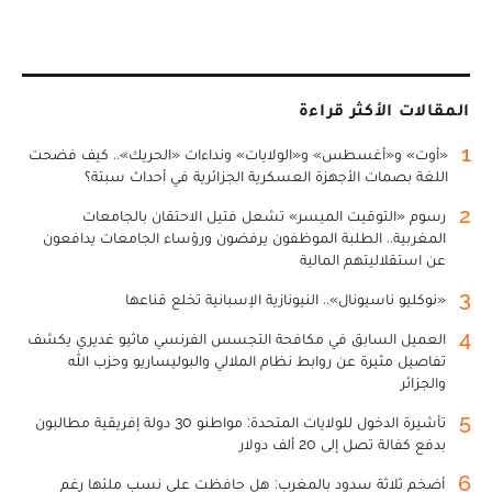
المقالات الأكثر قراءة
1
«أوت» و«أغسطس» و«الولايات» ونداءات «الحريك».. كيف فضحت
اللغة بصمات الأجهزة العسكرية الجزائرية في أحداث سبتة؟
2
رسوم «التوقيت الميسر» تشعل فتيل الاحتقان بالجامعات
المغربية.. الطلبة الموظفون يرفضون ورؤساء الجامعات يدافعون
عن استقلاليتهم المالية
3
«نوكليو ناسيونال».. النيونازية الإسبانية تخلع قناعها
4
العميل السابق في مكافحة التجسس الفرنسي ماثيو غديري يكشف
تفاصيل مثيرة عن روابط نظام الملالي والبوليساريو وحزب الله
والجزائر
5
تأشيرة الدخول للولايات المتحدة: مواطنو 30 دولة إفريقية مطالبون
بدفع كفالة تصل إلى 20 ألف دولار
6
أضخم ثلاثة سدود بالمغرب: هل حافظت على نسب ملئها رغم